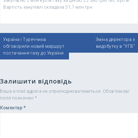
закупівлю 2 млн куб м газу за ціною 25 580 грн/тис. куб м.
Вартість закупівлі складала 51,1 млн грн.
Навігація
Україна і Туреччина
Зміна директора з
записів
обговорили новий маршрут
видобутку в “УГВ”
постачання газу до України
Залишити відповідь
Ваша e-mail адреса не оприлюднюватиметься.
Обов’язкові
поля позначені
*
Коментар
*