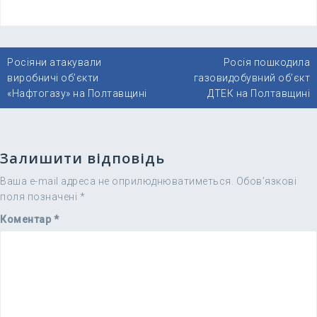
Навігація
Росіяни атакували
Росія пошкодила
записів
виробничі об’єкти
газовидобувний об’єкт
«Нафтогазу» на Полтавщині
ДТЕК на Полтавщині
Залишити відповідь
Ваша e-mail адреса не оприлюднюватиметься.
Обов’язкові
поля позначені
*
Коментар
*