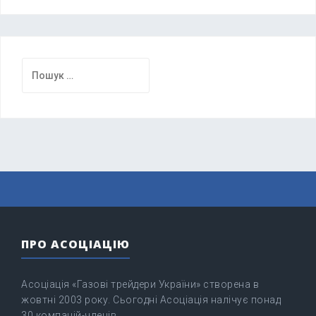
Пошук:
ПРО АСОЦІАЦІЮ
Асоціація «Газові трейдери України» створена в
жовтні 2003 року. Сьогодні Асоціація налічує понад
30 компаній-членів.