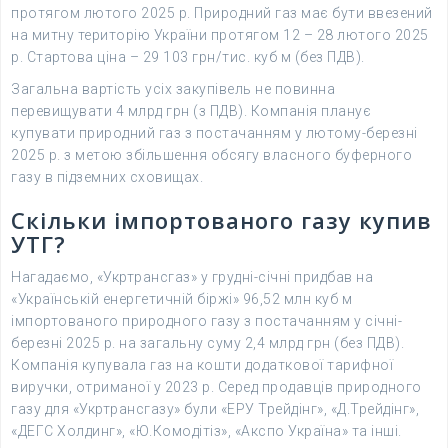
протягом лютого 2025 р. Природний газ має бути ввезений
на митну територію України протягом 12 – 28 лютого 2025
р. Стартова ціна – 29 103 грн/тис. куб м (без ПДВ).
Загальна вартість усіх закупівель не повинна
перевищувати 4 млрд грн (з ПДВ). Компанія планує
купувати природний газ з постачанням у лютому-березні
2025 р. з метою збільшення обсягу власного буферного
газу в підземних сховищах.
Скільки імпортованого газу купив
УТГ?
Нагадаємо, «Укртрансгаз» у грудні-січні придбав на
«Українській енергетичній біржі» 96,52 млн куб м
імпортованого природного газу з постачанням у січні-
березні 2025 р. на загальну суму 2,4 млрд грн (без ПДВ).
Компанія купувала газ на кошти додаткової тарифної
виручки, отриманої у 2023 р. Серед продавців природного
газу для «Укртрансгазу» були «ЕРУ Трейдінг», «Д.Трейдінг»,
«ДЕГС Холдинг», «Ю.Комодітіз», «Акспо Україна» та інші.