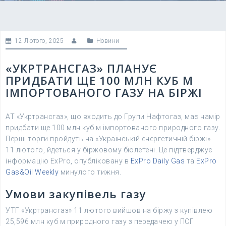
12 Лютого, 2025
Новини
«УКРТРАНСГАЗ» ПЛАНУЄ
ПРИДБАТИ ЩЕ 100 МЛН КУБ М
ІМПОРТОВАНОГО ГАЗУ НА БІРЖІ
АТ «Укртрансгаз», що входить до Групи Нафтогаз, має намір
придбати ще 100 млн куб м імпортованого природного газу.
Перші торги пройдуть на «Українській енергетичній біржі»
11 лютого, йдеться у біржовому бюлетені. Це підтверджує
інформацію ExPro, опубліковану в
ExPro Daily Gas
та
ExPro
Gas&Oil Weekly
минулого тижня.
Умови закупівель газу
УТГ «Укртрансгаз» 11 лютого вийшов на біржу з купівлею
25,596 млн куб м природного газу з передачею у ПСГ