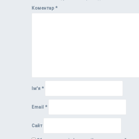
Коментар
*
Ім'я
*
Email
*
Сайт