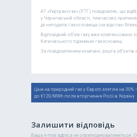
АТ «Укртрансгаз» (УТГ) повідомляє, що відб
у Чернігівській області, тимчасово припинен
дії неподалік газосховища (на відстані близь
Відповідний об’єм газу вже компенсовано за
Кегичівського підземних газосховищ.
За повідомленням компанії, решта об’єктів
Навігація
Ціни на природний газ у Європі злетіли на 30% 
записів
до €120/MWh після вторгнення Росії в Україну
Залишити відповідь
Ваша e-mail адреса не оприлюднюватиметься.
О