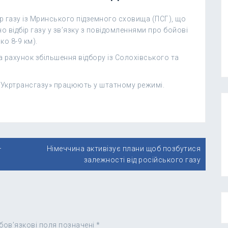
ір газу із Мринського підземного сховища (ПСГ), що
о відбір газу у зв’язку з повідомленнями про бойові
ко 8-9 км).
 рахунок збільшення відбору із Солохівського та
 «Укртрансгазу» працюють у штатному режимі.
–
Німеччина активізує плани щоб позбутися
залежності від російського газу
бов’язкові поля позначені
*