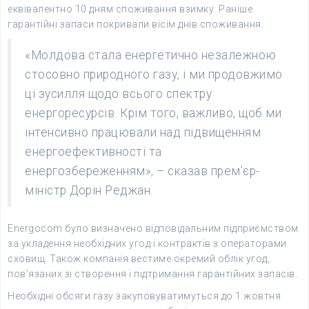
еквівалентно 10 дням споживання взимку. Раніше
гарантійні запаси покривали вісім днів споживання.
«Молдова стала енергетично незалежною
стосовно природного газу, і ми продовжимо
ці зусилля щодо всього спектру
енергоресурсів. Крім того, важливо, щоб ми
інтенсивно працювали над підвищенням
енергоефективності та
енергозбереженням», – сказав прем’єр-
міністр Дорін Реджан.
Energocom було визначено відповідальним підприємством
за укладення необхідних угод і контрактів з операторами
сховищ. Також компанія вестиме окремий облік угод,
пов’язаних зі створення і підтримання гарантійних запасів.
Необхідні обсяги газу закуповуватимуться до 1 жовтня