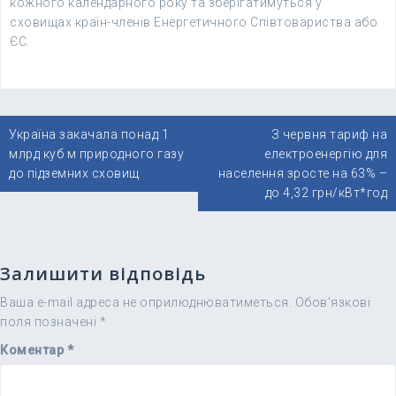
кожного календарного року та зберігатимуться у
сховищах країн-членів Енергетичного Співтовариства або
ЄС.
Навігація
Україна закачала понад 1
З червня тариф на
записів
млрд куб м природного газу
електроенергію для
до підземних сховищ
населення зросте на 63% –
до 4,32 грн/кВт*год
Залишити відповідь
Ваша e-mail адреса не оприлюднюватиметься.
Обов’язкові
поля позначені
*
Коментар
*