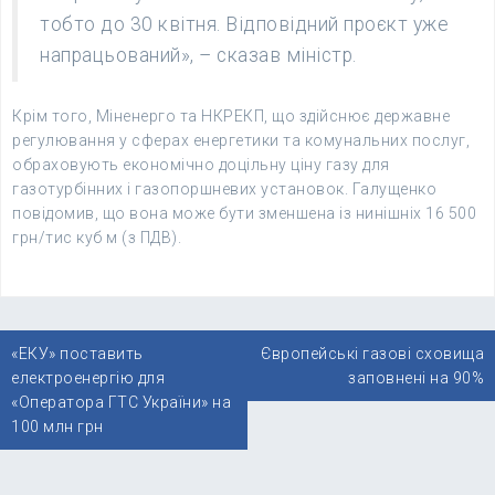
тобто до 30 квітня. Відповідний проєкт уже
напрацьований», – сказав міністр.
Крім того, Міненерго та НКРЕКП, що здійснює державне
регулювання у сферах енергетики та комунальних послуг,
обраховують економічно доцільну ціну газу для
газотурбінних і газопоршневих установок. Галущенко
повідомив, що вона може бути зменшена із нинішніх 16 500
грн/тис куб м (з ПДВ).
Навігація
«ЕКУ» поставить
Європейські газові сховища
записів
електроенергію для
заповнені на 90%
«Оператора ГТС України» на
100 млн грн