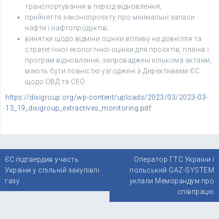
транспортування в період відновлення;
прийняття законопроєкту про мінімальні запаси
нафти і нафтопродуктів;
винятки щодо відміни оцінки впливу на довкілля та
стратегічної екологічної оцінки для проєктів, планів і
програм відновлення, запроваджені кількома актами,
мають бути повністю узгоджені з Директивами ЄС
щодо ОВД та СЕО.
https://dixigroup.org/wp-content/uploads/2023/03/2023-03-
13_19_dixigroup_extractives_monitoring.pdf
Навігація
ЄС підтвердив участь
Оператор ГТС України і
записів
України у спільній закупівлі
польський GAZ-SYSTEM
газу
уклали Меморандум про
співпрацю