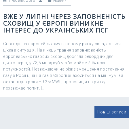
1 Червня, 2023
Новини
ВЖЕ У ЛИПНІ ЧЕРЕЗ ЗАПОВНЕНІСТЬ
СХОВИЩ У ЄВРОПІ ВИНИКНЕ
ІНТЕРЕС ДО УКРАЇНСЬКИХ ПСГ
Сьогодні на європейському газовому ринку складається
цікава ситуація. На кінець травня заповнюваність
європейських газових сховищ досягла рекордних для
цього періоду 73,5 млрд куб м або майже 70% всіх
потужностей. Незважаючи на різке зменшення постачання
газу з Росії ціна на газ в Європі знаходиться на мінімумі за
останні два роки – €25/MWh, пропозиція на ринку
переважає попит, […]
Навігація
Новіші записи
записів