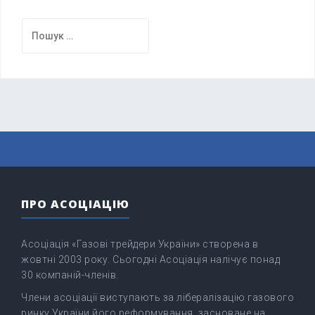
Пошук:
ПРО АСОЦІАЦІЮ
Асоціація «Газові трейдери України» створена в
жовтні 2003 року. Сьогодні Асоціація налічує понад
30 компаній-членів.
Члени асоціації виступають за лібералізацію газового
ринку України його реформування, засноване на