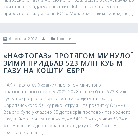
природного газу з метою його подальшого закачування до
«митного складу» українських ПСГ, а також на імпорт
природного газу з країн ЄС та Молдови. Таким чином, як […]
6 Червня, 2023
Новини
«НАФТОГАЗ» ПРОТЯГОМ МИНУЛОЇ
ЗИМИ ПРИДБАВ 523 МЛН КУБ М
ГАЗУ НА КОШТИ ЄБРР
НАК «Нафтогаз України» протягом минулого
опалювального сезону 2022-2023рр придбала 523,3 млн
куб м природного газу за кошти кредиту та гранту
Європейського банку реконструкції та розвитку (ЄБРР).
Всього було укладено 55 договорів поставок природного
газу з Європи на загальну суму €413,2 млн, з яких €224,6
млн – кошти відновлюваного кредиту і €188,7 млн –
грантові кошти […]