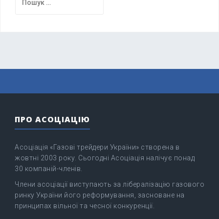
ПРО АСОЦІАЦІЮ
Асоціація «Газові трейдери України» створена в
жовтні 2003 року. Сьогодні Асоціація налічує понад
30 компаній-членів.
Члени асоціації виступають за лібералізацію газового
ринку України його реформування, засноване на
принципах вільної та чесної конкуренції.