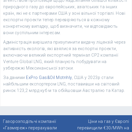
агентством пропозицій щодо надсилання більшої кількості
природного газу до європейських, азіатських та інших
країн, які не є партнерами США у зоні вільної торгівлі. Нові
експортні проекти тепер перевіряються в кожному
конкретному випадку, щоб визначити, чи відповідають
вони суспільним інтересам.
Адміністрація вирішила призупинити видачу ліцензій через
активність екологів, які взялися за експортні проекти,
включаючи великий експортний термінал CP2 компанії
Venture Global LNG, який планують побудувати на
узбережжі Мексиканської затоки.
За даними
ExPro Gas&Oil Motnhly
, США у 2023р стали
найбільшим експортером LNG, поставивши на світовий
ринок 123,2 млрд куб м та обійшовши Австралію та Катар.
Навігація
Газорозподільчі компанії
Ціни на газ у Європі
записів
«Газмереж» перерахували
перевищили €30/MWh на