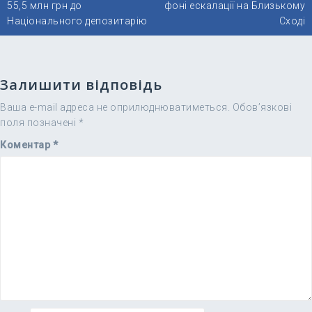
55,5 млн грн до
фоні ескалації на Близькому
Національного депозитарію
Сході
Залишити відповідь
Ваша e-mail адреса не оприлюднюватиметься.
Обов’язкові
поля позначені
*
Коментар
*