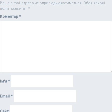
Ваша e-mail адреса не оприлюднюватиметься.
Обов’язкові
поля позначені
*
Коментар
*
Ім'я
*
Email
*
Сайт