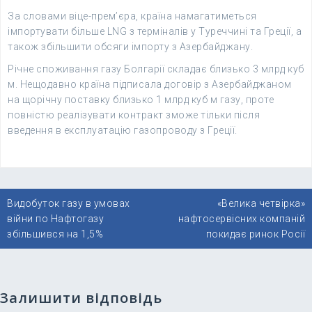
За словами віце-прем’єра, країна намагатиметься
імпортувати більше LNG з терміналів у Туреччині та Греції, а
також збільшити обсяги імпорту з Азербайджану.
Річне споживання газу Болгарії складає близько 3 млрд куб
м. Нещодавно країна підписала договір з Азербайджаном
на щорічну поставку близько 1 млрд куб м газу, проте
повністю реалізувати контракт зможе тільки після
введення в експлуатацію газопроводу з Греції.
Навігація
Видобуток газу в умовах
«Велика четвірка»
записів
війни по Нафтогазу
нафтосервісних компаній
збільшився на 1,5%
покидає ринок Росії
Залишити відповідь