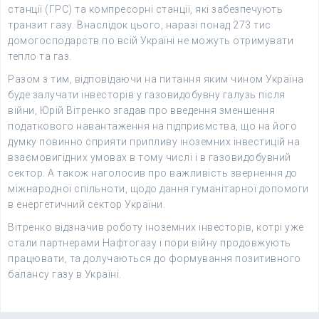
станції (ГРС) та компресорні станції, які забезпечують
транзит газу. Внаслідок цього, наразі понад 273 тис
домогосподарств по всій Україні не можуть отримувати
тепло та газ.
Разом з тим, відповідаючи на питання яким чином Україна
буде залучати інвесторів у газовидобувну галузь після
війни, Юрій Вітренко згадав про введення зменшення
податкового навантаження на підприємства, що на його
думку повинно сприяти припливу іноземних інвестицій на
взаємовигідних умовах в тому числі і в газовидобувний
сектор. А також наголосив про важливість звернення до
міжнародної спільноти, щодо дання гуманітарної допомоги
в енергетичний сектор України.
Вітренко відзначив роботу іноземних інвесторів, котрі уже
стали партнерами Нафтогазу і пори війну продовжують
працювати, та долучаються до формування позитивного
балансу газу в Україні.