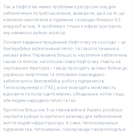
Так, в Нафтогазі немає проблеми з ресурсом газу для
забезпечення потреб населення, зважаючи, ще й на те, що
компанія накопичила в підземних сховищах близько 9,5
млрд куб м газу. А проблема є тільки з інфраструктурою,
яку навмисно руйнує агресор.
Основне завдання працівників Нафтогазу на сьогодні – це
безперебійне забезпечення тепло- та газопостачання в
умовах війни. Переважна більшість населення забезпечена
газом та теплом, наголосив глава Нафтогазу. Навіть на
окупованих територія, і там де проходять активні бойові дії,
українські енергетики та тепловики самовіддано
забезпечують безперебійну роботу підприємств
Теплокомуненерго (ТКЕ), вони знаходять можливість
відновити та полагодити мережі, обладнання, котли тощо,
аби людям надходило тепло та газ.
Протягом більш ніж 3-ох тижнів війни в Україні, російські
окупанти руйнують критично важливу для забезпечення
життя людей інфраструктуру. А саме, теплокомунальні
підприємства, тепломережі, газопроводи, газорозподільні