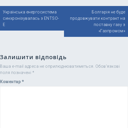
Навігація
Українська енергосистема
Болгарія не буде
записів
синхронізувалась з ENTSO-
продовжувати контракт на
E
поставку газу з
«Газпромом»
Залишити відповідь
Ваша e-mail адреса не оприлюднюватиметься.
Обов’язкові
поля позначені
*
Коментар
*