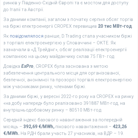
ринків у Південно-Східній Європі та є мостом для доступу
до Італії та Австрії.
За даними компанії, загалом з початку серпня обсяг торгів
на біржі електроенергії CROPEX перевищив
20 тис МВт-год
.
Як
повідомлялося
раніше, D.Trading стала учасником біржі
з торгівлі електроенергією у Словаччині – OKTE. Як
зазначали в «Д.Трейдінг», обсяг реалізації електроенергії
компанією на цьому майданчику склав 75 ГВт- год.
Довідка
ExPro
, CROPEX була заснована з метою
забезпечення центрального місця для організованої,
безпечної, анонімної та прозорої торгівлі електроенергією
між учасниками ринку, членами біржі.
За даними біржі, у вересні 2022-го року на CROPEX на ринку
«на добу наперед» було реалізовано 391887 МВт-год, на
внутрішньодобовому ринку – 80510 МВт-год.
Середній індекс базового навантаження за попередній
місяць –
392,69 €/MWh,
пікового навантаження –
423,26
€/MWh.
На РДН брали участь 27 учасників, на ВДР – 19.