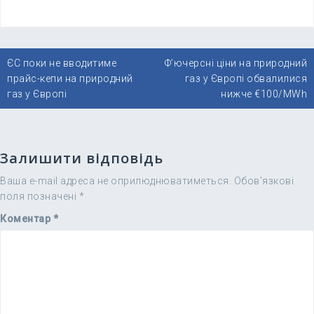
Навігація
ЄС поки не вводитиме
Ф’ючерсні ціни на природний
записів
прайс-кепи на природний
газ у Європі обвалилися
газ у Європі
нижче €100/MWh
Залишити відповідь
Ваша e-mail адреса не оприлюднюватиметься.
Обов’язкові
поля позначені
*
Коментар
*