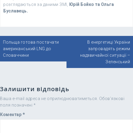
розглядаються за даними ЗМІ,
Юрій Бойко та Ольга
Буславець.
Навігація
Польща готова постачати
В енергетиці України
записів
американський LNG до
запровадять режим
Словаччини
надзвичайної ситуації –
Зеленський
Залишити відповідь
Ваша e-mail адреса не оприлюднюватиметься.
Обов’язкові
поля позначені
*
Коментар
*