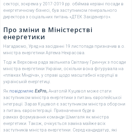
секторі, зокрема у 2017-2019 рр. обіймав керівні посади в
енергетичному бізнесі, був заступником генерального
директора з соціальних питань «ДТЕК Західенерго».
Про зміни в Міністерстві
енергетики
Нагадаємо, Уряд на засіданні 19 листопада призначив в.о.
міністра енергетики Артема Некрасова.
Тоді ж Верховна рада звільнила Світлану Гринчук з посади
міністра енергетики України, оскільки вона фігурувала на
«плівках Міндіча», у справі щодо масштабної корупції в
українській енергетиці.
Як
повідомляє
ExPro,
Анатолій Куцевол може стати
заступником міністра енергетики з питань європейської
інтеграції. Зараз Куцевол є заступником міністра оборони
з питань євроінтеграції. Призначення буде в
рамках формування команди Шмигаля як міністра
енергетики. Також, очікується заміна майже всіх
заступників міністра енергетики. Серед кандидатур, які