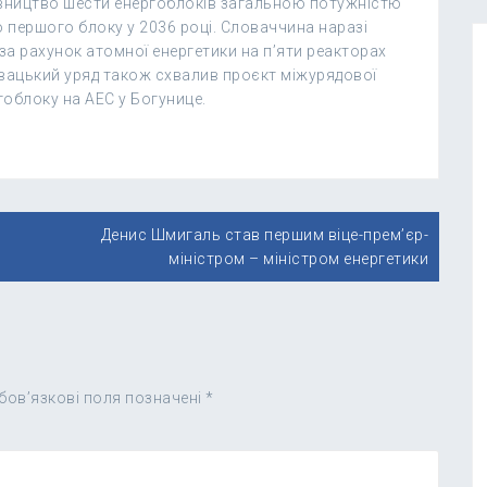
вництво шести енергоблоків загальною потужністю
ю першого блоку у 2036 році. Словаччина наразі
за рахунок атомної енергетики на п’яти реакторах
овацький уряд також схвалив проєкт міжурядової
гоблоку на АЕС у Богунице.
Денис Шмигаль став першим віце-прем’єр-
міністром – міністром енергетики
бов’язкові поля позначені
*