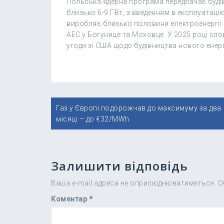
Польська ядерна програма передбачає буді
близько 6-9 ГВт, з введенням в експлуатаці
виробляє близько половини електроенергії 
АЕС у Богунице та Моховце. У 2025 році сл
угоди зі США щодо будівництва нового енер
Навігація
Газ у Європі подорожчав до максимуму за два
записів
місяці – до €32/MWh
Залишити відповідь
Ваша e-mail адреса не оприлюднюватиметься.
О
Коментар
*