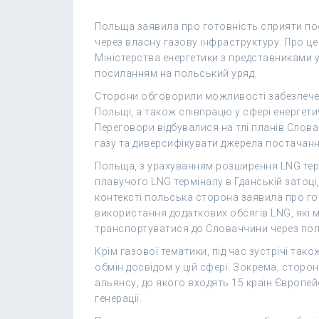
Польща заявила про готовність сприяти по
через власну газову інфраструктуру. Про це 
Міністерства енергетики з представниками 
посиланням на польський уряд.
Сторони обговорили можливості забезпечен
Польщі, а також співпрацю у сфері енергетич
Переговори відбувалися на тлі планів Слов
газу та диверсифікувати джерела постачанн
Польща, з урахуванням розширення LNG терм
плавучого LNG терміналу в Гданській затоці
контексті польська сторона заявила про г
використання додаткових обсягів LNG, які 
транспортуватися до Словаччини через пол
Крім газової тематики, під час зустрічі та
обмін досвідом у цій сфері. Зокрема, сторо
альянсу, до якого входять 15 країн Європе
генерації.