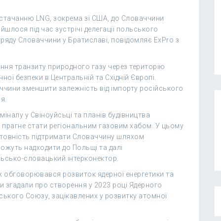
стачанню LNG, зокрема зі США, до Словаччини
йшлося під час зустрічі делегації польського
уряду Словаччини у Братиславі, повідомляє ExPro з
ня транзиту природного газу через територію
ної безпеки в Центральній та Східній Європі.
аччини зменшити залежність від імпорту російського
я.
іналу у Свіноуйсьці та планів будівництва
, прагне стати регіональним газовим хабом. У цьому
отовність підтримати Словаччину шляхом
можуть надходити до Польщі та далі
ьсько-словацький інтерконектор.
кож обговорювався розвиток ядерної енергетики та
ни згадали про створення у 2023 році Ядерного
йського Союзу, зацікавлених у розвитку атомної