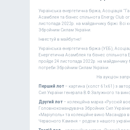
Українська енергетична біржа, Асоціація “Г
Асамблея та бізнес спільнота Energy Club о
листопада 2022р. на майданчику біржі. Всі 
Збройним Силам України.
Інвестуй в майбутнє!
Українська енергетична біржа (УЕБ), Асоціац
Енергетична Асамблея та бізнес спільнота 
пройде 24 листопада 2022р. на майданчику бі
потреби Збройним Силам України.
На аукціон зап
Перший лот
– картина (холст 61х61) з ав
Сил України генерала В.Ф.Залужного та вино
Другий лот
– колекційна марка «Русскій воє
Головнокомандувача Збройних Сил України 
«Маріуполь» та колекційне вино Масандра в
Червоного Каменя – родом з нашого україн