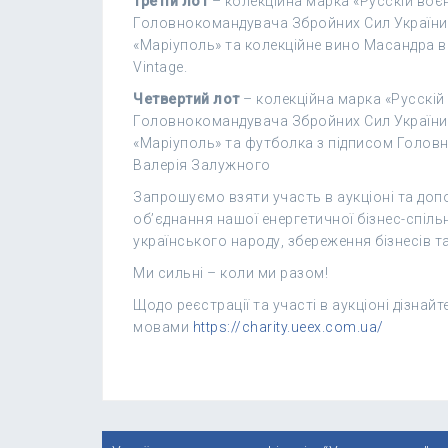
Третій лот
– колекційна марка «Русскій воєн
Головнокомандувача Збройних Сил України 
«Маріуполь» та колекційне вино Масандра в
Vintage.
Четвертий лот
– колекційна марка «Русскій 
Головнокомандувача Збройних Сил України 
«Маріуполь» та футболка з підписом Голов
Валерія Залужного
Запрошуємо взяти участь в аукціоні та допо
об’єднання нашої енергетичної бізнес-спіл
українського народу, збереження бізнесів т
Ми сильні – коли ми разом!
Щодо реєстрації та участі в аукціоні дізнай
мовами
https://charity.ueex.com.ua/
Навігація