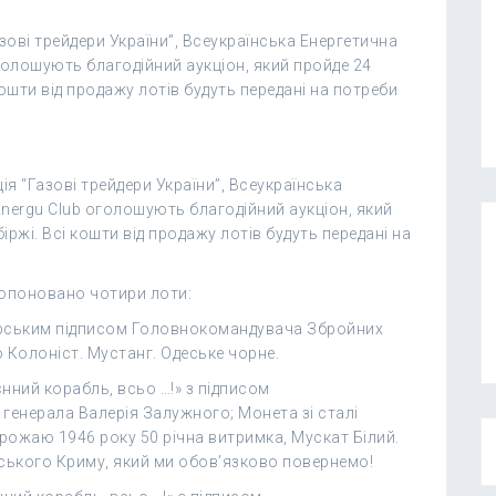
азові трейдери України”, Всеукраїнська Енергетична
голошують благодійний аукціон, який пройде 24
кошти від продажу лотів будуть передані на потреби
ія “Газові трейдери України”, Всеукраїнська
Energu Club оголошують благодійний аукціон, який
ржі. Всі кошти від продажу лотів будуть передані на
ропоновано чотири лоти:
торським підписом Головнокомандувача Збройних
 Колоніст. Мустанг. Одеське чорне.
нний корабль, всьо …!» з підписом
генерала Валерія Залужного; Монета зі сталі
рожаю 1946 року 50 річна витримка, Мускат Білий.
ського Криму, який ми обов’язково повернемо!