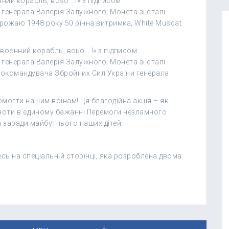
ний корабль, всьо …!» з підписом
генерала Валерія Залужного; Монета зі сталі
рожаю 1948 року 50 річна витримка, White Muscat.
воєнний корабль, всьо …!» з підписом
генерала Валерія Залужного; Монета зі сталі
нокомандувача Збройних Сил України генерала
могти нашим воїнам! Ця благодійна акція – як
ьноти в єдиному бажанні Перемоги незламного
а заради майбутнього наших дітей.
тесь на спеціальній сторінці, яка розроблена двома