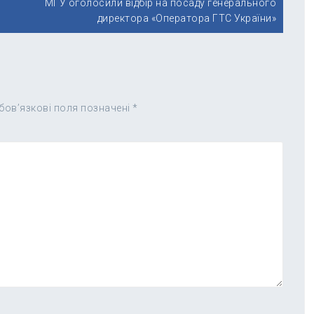
к
МГУ оголосили відбір на посаду генерального
директора «Оператора ГТС України»
бов’язкові поля позначені
*