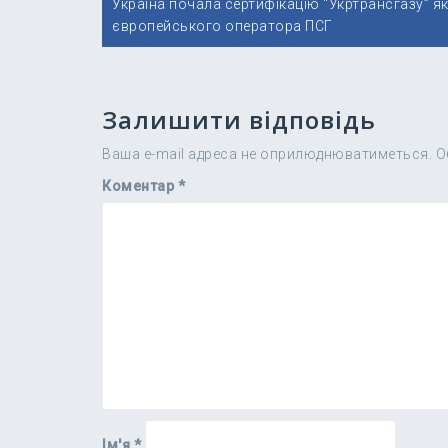
Україна почала сертифікацію “Укртрансгазу” я
записів
європейського оператора ПСГ
Залишити відповідь
Ваша e-mail адреса не оприлюднюватиметься.
О
Коментар
*
Ім'я
*