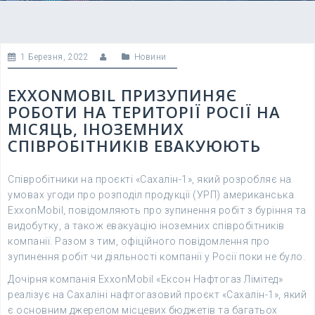
1 Березня, 2022
Новини
EXXONMOBIL ПРИЗУПИНЯЄ
РОБОТИ НА ТЕРИТОРІЇ РОСІЇ НА
МІСЯЦЬ, ІНОЗЕМНИХ
СПІВРОБІТНИКІВ ЕВАКУЮЮТЬ
Співробітники на проєкті «Сахалін-1», який розробляє на
умовах угоди про розподіл продукції (УРП) американська
ExxonMobil, повідомляють про зупинення робіт з буріння та
видобутку, а також евакуацію іноземних співробітників
компанії. Разом з тим, офіційного повідомлення про
зупинення робіт чи діяльності компанії у Росії поки не було.
Дочірня компанія ExxonMobil «Ексон Нафтогаз Лімітед»
реалізує на Сахаліні нафтогазовий проєкт «Сахалін-1», який
є основним джерелом місцевих бюджетів та багатьох