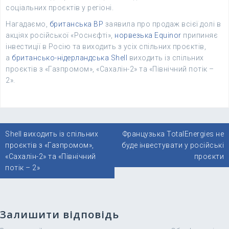
соціальних проєктів у регіоні.
Нагадаємо,
британська BP
заявила про продаж всієї долі в
акціях російської «Роснєфті»,
норвезька Equinor
припиняє
інвестиції в Росію та виходить з усіх спільних проєктів,
а
британсько-нідерландська Shell
виходить із спільних
проєктів з «Газпромом», «Сахалін-2» та «Північний потік –
2».
Навігація
Shell виходить із спільних
Французька TotalEnergies не
записів
проєктів з «Газпромом»,
буде інвестувати у російські
«Сахалін-2» та «Північний
проєкти
потік – 2»
Залишити відповідь