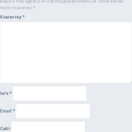
Ваша e-mail адреса не оприлюднюватиметься.
Обов’язкові
поля позначені
*
Коментар
*
Ім'я
*
Email
*
Сайт