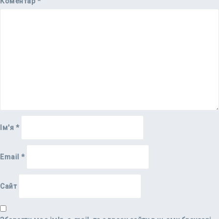
Коментар
*
Ім'я
*
Email
*
Сайт