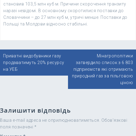
становив 103,5 млн куб м. Причини скорочення транзиту
наразі невідомі. В основному скоротилися поставки до
Словаччини – до 27 млн куб м, утричі менше. Поставки до
Польщі та Молдови відносно стабільні.
Навігація
Приватні видобувники газу
Мінагрополітики
записів
продаватимуть 20% ресурсу
затвердило список з 6 803
на УЕБ
підприємств які отримають
природний газ за пільговою
ціною
Залишити відповідь
Ваша e-mail адреса не оприлюднюватиметься.
Обов’язкові
поля позначені
*