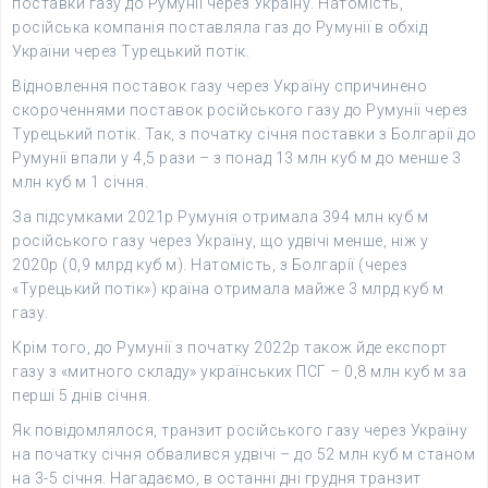
поставки газу до Румунії через Україну. Натомість,
російська компанія поставляла газ до Румунії в обхід
України через Турецький потік.
Відновлення поставок газу через Україну спричинено
скороченнями поставок російського газу до Румунії через
Турецький потік. Так, з початку січня поставки з Болгарії до
Румунії впали у 4,5 рази – з понад 13 млн куб м до менше 3
млн куб м 1 січня.
За підсумками 2021р Румунія отримала 394 млн куб м
російського газу через Україну, що удвічі менше, ніж у
2020р (0,9 млрд куб м). Натомість, з Болгарії (через
«Турецький потік») країна отримала майже 3 млрд куб м
газу.
Крім того, до Румунії з початку 2022р також йде експорт
газу з «митного складу» українських ПСГ – 0,8 млн куб м за
перші 5 днів січня.
Як повідомлялося, транзит російського газу через Україну
на початку січня обвалився удвічі – до 52 млн куб м станом
на 3-5 січня. Нагадаємо, в останні дні грудня транзит