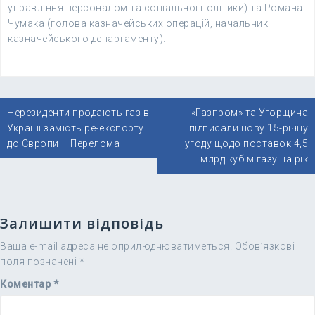
управління персоналом та соціальної політики) та Романа
Чумака (голова казначейських операцій, начальник
казначейського департаменту).
Навігація
Нерезиденти продають газ в
«Газпром» та Угорщина
записів
Україні замість ре-експорту
підписали нову 15-річну
до Європи – Перелома
угоду щодо поставок 4,5
млрд куб м газу на рік
Залишити відповідь
Ваша e-mail адреса не оприлюднюватиметься.
Обов’язкові
поля позначені
*
Коментар
*