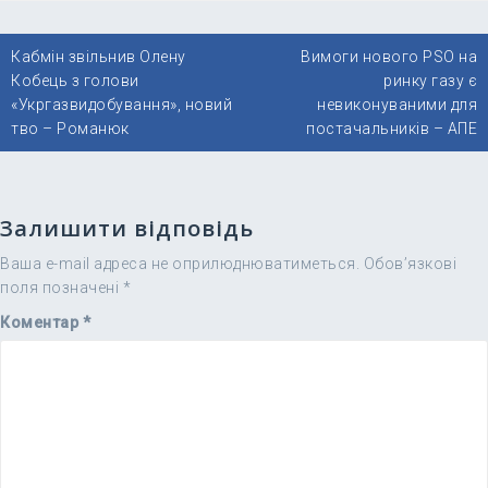
Навігація
Кабмін звільнив Олену
Вимоги нового PSO на
записів
Кобець з голови
ринку газу є
«Укргазвидобування», новий
невиконуваними для
тво – Романюк
постачальників – АПЕ
Залишити відповідь
Ваша e-mail адреса не оприлюднюватиметься.
Обов’язкові
поля позначені
*
Коментар
*