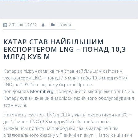
3 Травня, 2022
Новини
КАТАР СТАВ НАЙБІЛЬШИМ
ЕКСПОРТЕРОМ LNG – ПОНАД 10,3
МЛРД КУБ М
Катар за підсумками квітня став найбільшим світовим
експортером LNG – понад 7,5 млн т (або 10,3 млрд куб м)
LNG, на 19% більше, ніж у березні. Про це
повідомляє
Bloomberg
. Попереднього місяця експорт LNG з
Катару був знижений внаслідок технічного обслуговування
терміналів.
Натомість, експорт LNG з США у квітні скоротився на 8% –
до 7,1 млн т LNG (9,8 млрд куб м). Це пов’язано із
зниженням попиту на природний газ із завершенням
опалювального сезону у Північній півкулі. Наприкінці зими