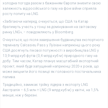
холодна погода разом з бажанням Європи знизити свою
залежність від російського газу на фоні війни сприяла
росту попиту на LNG.
«Забігаючи наперед, очікується, що США та Катар
братимуть участь у гонці за домінування на світовому
ринку LNG», – повідомляють у Bloomberg.
Очікується, що після завершення будівництва експортного
терміналу Calcasieu Pass у Луїзіані наприкінці цього року
США досягнуть пікової потужності з виробництва LNG у
13,9 млрд куб футів (0,4 млрд куб м) природного газу на
добу. Тим часом, Катар планує масштабний експортний
проект, який буде запущений наприкінці 2020-х років, що
може зміцнити його позиції як головного постачальника
палива.
Традиційно, замикає трійку лідерів з експорту LNG
Австралія – 6,5 млн т LNG (9 млрд куб м) у квітні, на 1,5%
менше, ніж у березні.