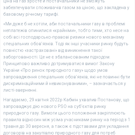
ціна на газ зросте й постачальники не зможуть
забезпечувати споживачів газом за ціною, що закладена у
базовому річному тарифі.
«Ми дуже б не хотіли, аби постачальники газу в проблемі
неплатежів опинилися «крайніми», тобто тими, хто несе на
собі всі господарсько-правові ризики нового механізму
спеціальних обов’язків. Тоді як інші учасники ринку будуть
повністю «застраховані» від виникнення такої
заборгованості. Це не є збалансованим підходом.
Принципово важливо дотримуватися вимог Закону
України «Про ринок природного газу» щодо умов
запровадження спеціальних обов’язків, які не повинні бути
дискримінаційними й невиконуваними», – зазначається у
листі-зверненні.
Нагадаємо, 29 квітня 2022р Кабмін ухвалив Постанову, що
запроваджує дію нового PSO на суб’єктів ринку
природного газу. Вимоги цього положення закріплюють
правила відносин між усіма учасниками ринку на період з 1
травня до 30 вересня, а також є підставами для укладання
договорів на закупівлю природного газу для потреб