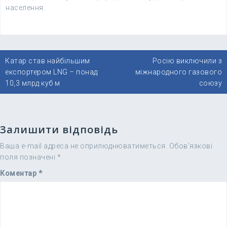
населення.
Навігація
Катар став найбільшим
Росію виключили з
записів
експортером LNG – понад
міжнародного газового
10,3 млрд куб м
союзу
Залишити відповідь
Ваша e-mail адреса не оприлюднюватиметься.
Обов’язкові
поля позначені
*
Коментар
*