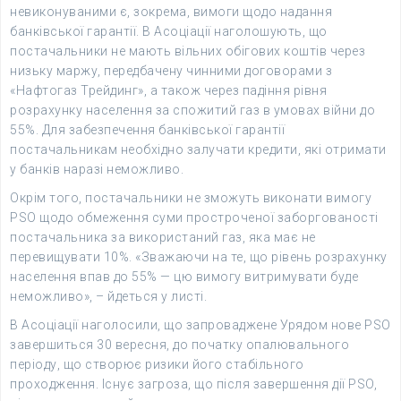
невиконуваними є, зокрема, вимоги щодо надання
банківської гарантії. В Асоціації наголошують, що
постачальники не мають вільних обігових коштів через
низьку маржу, передбачену чинними договорами з
«Нафтогаз Трейдинг», а також через падіння рівня
розрахунку населення за спожитий газ в умовах війни до
55%. Для забезпечення банківської гарантії
постачальникам необхідно залучати кредити, які отримати
у банків наразі неможливо.
Окрім того, постачальники не зможуть виконати вимогу
PSO щодо обмеження суми простроченої заборгованості
постачальника за використаний газ, яка має не
перевищувати 10%. «Зважаючи на те, що рівень розрахунку
населення впав до 55% — цю вимогу витримувати буде
неможливо», – йдеться у листі.
В Асоціації наголосили, що запроваджене Урядом нове PSO
завершиться 30 вересня, до початку опалювального
періоду, що створює ризики його стабільного
проходження. Існує загроза, що після завершення дії PSO,