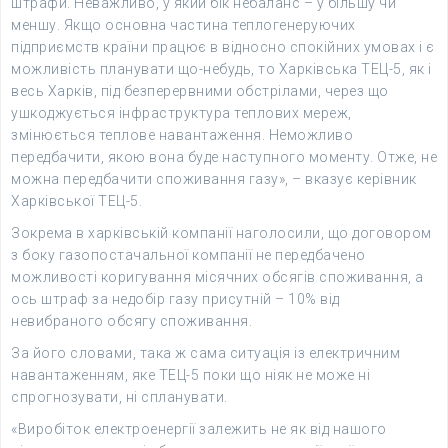
штрафи. Неважливо, у який бік небаланс – у більшу чи
меншу. Якщо основна частина теплогенеруючих
підприємств країни працює в відносно спокійних умовах і є
можливість планувати що-небудь, то Харківська ТЕЦ-5, як і
весь Харків, під безперервними обстрілами, через що
ушкоджується інфраструктура теплових мереж,
змінюється теплове навантаження. Неможливо
передбачити, якою вона буде наступного моменту. Отже, не
можна передбачити споживання газу», – вказує керівник
Харківської ТЕЦ-5.
Зокрема в харківській компанії наголосили, що договором
з боку газопостачальної компанії не передбачено
можливості коригування місячних обсягів споживання, а
ось штраф за недобір газу присутній – 10% від
невибраного обсягу споживання.
За його словами, така ж сама ситуація із електричним
навантаженням, яке ТЕЦ-5 поки що ніяк не може ні
спрогнозувати, ні спланувати.
«Виробіток електроенергії залежить не як від нашого