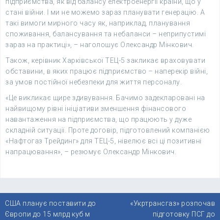
підприємства, як від балансу електроенергії країни, що у
стані війни. І ми не можемо зараз планувати генерацію. А
такі вимоги мирного часу як, наприклад, планування
споживання, балансування та небаланси – неприпустимі
зараз на практиці», – наголошує Олександр Мінкович.
Також, керівник Харківської ТЕЦ-5 закликає враховувати
обставини, в яких працює підприємство – наперекір війні,
за умов постійної небезпеки для життя персоналу.
«Це викликає щире здивування. Бачимо задекларовані на
найвищому рівні ініціативи зменшення фінансового
навантаження на підприємства, що працюють у дуже
складній ситуації. Проте договір, підготовлений компанією
«Нафтогаз Трейдинг» для ТЕЦ-5, нівелює всі ці позитивні
напрацювання», – резюмує Олександр Мінкович.
Навігація
США планує поставити до
«Укртрансгаз» розпочав
записів
Європи до 15 млрд куб м
підготовку ПСГ до