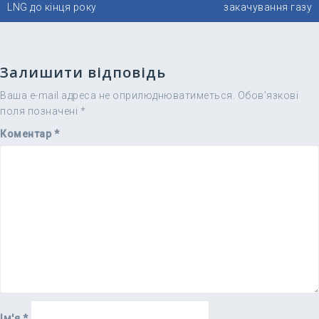
LNG до кінця року
закачування газу
Залишити відповідь
Ваша e-mail адреса не оприлюднюватиметься.
Обов’язкові
поля позначені
*
Коментар
*
Ім'я
*