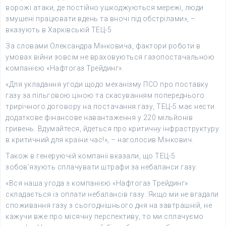
ворожі атаки, де постійно ушкоджуються мережі, люди
змушені працювати вдень та вночі під обстрілами», –
вказують в Харківській ТЕЦ-5.
За словами Олександра Мінковича, фактори роботи в
умовах війни зовсім не враховуються газопостачальною
компанією «Нафтогаз Трейдинг».
«Для укладання угоди щодо механізму ПСО про поставку
газу за пільговою ціною та скасуванням попереднього
трирічного договору на постачання газу, ТЕЦ-5 має нести
додаткове фінансове навантаження у 220 мільйонів
гривень. Вдумайтеся, йдеться про критичну інфраструктуру
в критичний для країни час!», – наголосив Мінкович.
Також в генеруючій компанії вказали, що ТЕЦ-5
зобов’язують сплачувати штрафи за небаланси газу.
«Вся наша угода з компанією «Нафтогаз Трейдинг»
складається із оплати небалансів газу. Якщо ми не вгадали
споживання газу з сьогоднішнього дня на завтрашній, не
кажучи вже про місячну перспективу, то ми сплачуємо