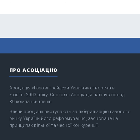
ПРО АСОЦІАЦІЮ
Асоціація «Газові трейдери України» створена в
жовтні 2003 року. Сьогодні Асоціація налічує понад
30 компаній-членів.
Члени асоціації виступають за лібералізацію газового
ринку України його реформування, засноване на
принципах вільної та чесної конкуренції.