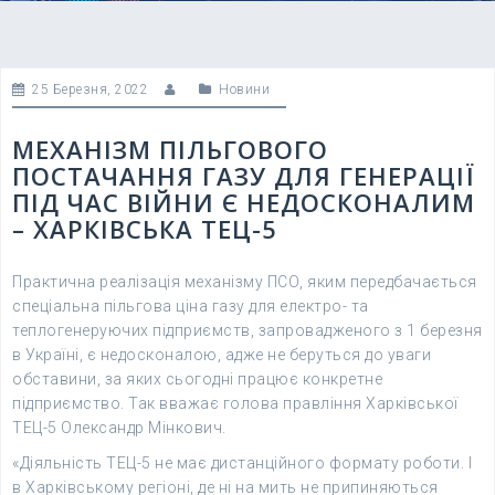
25 Березня, 2022
Новини
МЕХАНІЗМ ПІЛЬГОВОГО
ПОСТАЧАННЯ ГАЗУ ДЛЯ ГЕНЕРАЦІЇ
ПІД ЧАС ВІЙНИ Є НЕДОСКОНАЛИМ
– ХАРКІВСЬКА ТЕЦ-5
Практична реалізація механізму ПСО, яким передбачається
спеціальна пільгова ціна газу для електро- та
теплогенеруючих підприємств, запровадженого з 1 березня
в Україні, є недосконалою, адже не беруться до уваги
обставини, за яких сьогодні працює конкретне
підприємство. Так вважає голова правління Харківської
ТЕЦ-5 Олександр Мінкович.
«Діяльність ТЕЦ-5 не має дистанційного формату роботи. І
в Харківському регіоні, де ні на мить не припиняються