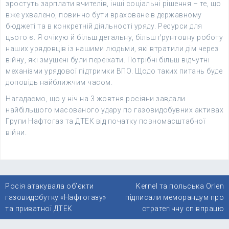
зростуть зарплати вчителів, інші соціальні рішення – те, що
вже ухвалено, повинно бути враховане в державному
бюджеті та в конкретній діяльності уряду. Ресурси для
цього є. Я очікую й більш детальну, більш ґрунтовну роботу
наших урядовців із нашими людьми, які втратили дім через
війну, які змушені були переїхати. Потрібні більш відчутні
механізми урядової підтримки ВПО. Щодо таких питань буде
доповідь найближчим часом.
Нагадаємо, що у ніч на 3 жовтня росіяни завдали
найбільшого масованого удару по газовидобувних активах
Групи Нафтогаз та ДТЕК від початку повномасштабної
війни.
Навігація
Росія атакувала об’єкти
Kernel та польська Orlen
записів
газовидобутку «Нафтогазу»
підписали меморандум про
та приватної ДТЕК
стратегічну співпрацю