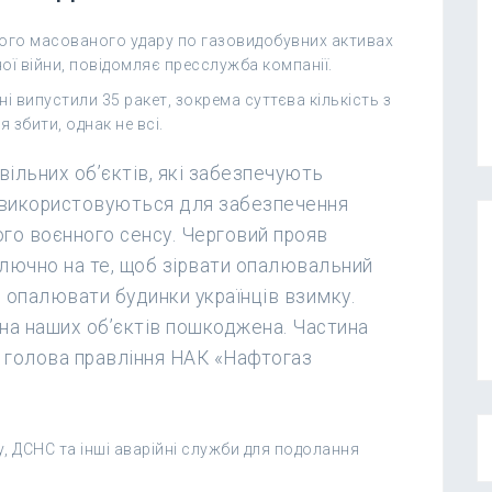
шого масованого удару по газовидобувних активах
ї війни, повідомляє пресслужба компанії.
 випустили 35 ракет, зокрема суттєва кількість з
я збити, однак не всі.
ільних обʼєктів, які забезпечують
о використовуються для забезпечення
о воєнного сенсу. Черговий прояв
иключно на те, щоб зірвати опалювальний
 опалювати будинки українців взимку.
тина наших обʼєктів пошкоджена. Частина
в голова правління НАК «Нафтогаз
, ДСНС та інші аварійні служби для подолання