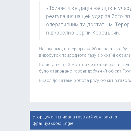
«Триває ліквідація наслідків уда
реагування на цей удар та його в
оперативним та достатнім. Терор 
підкреслив Сергій Корецький.
Нагадаємо, попередня найбільша атака була
видобуток природного газу в Україні обвал
Росія у ніч на 3 жовтня черговий раз атаку
було атаковано газовидобувний об’єкт Груп
Внаслідок атаки робота ряду об’єктів газов
Навігація
Угорщина підписала газовий контракт із
записів
французькою Engie