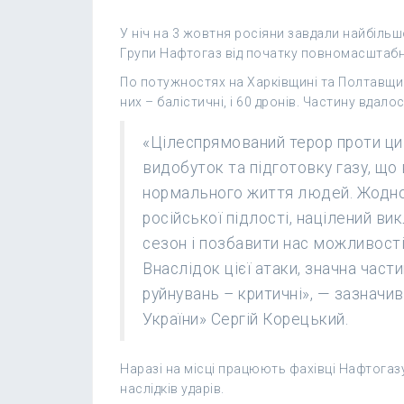
У ніч на 3 жовтня росіяни завдали найбіль
Групи Нафтогаз від початку повномасштабно
По потужностях на Харківщині та Полтавщині
них – балістичні, і 60 дронів. Частину вдалос
«Цілеспрямований терор проти цив
видобуток та підготовку газу, щ
нормального життя людей. Жодног
російської підлості, націлений в
сезон і позбавити нас можливості
Внаслідок цієї атаки, значна час
руйнувань – критичні», — зазначи
України» Сергій Корецький.
Наразі на місці працюють фахівці Нафтогазу
наслідків ударів.