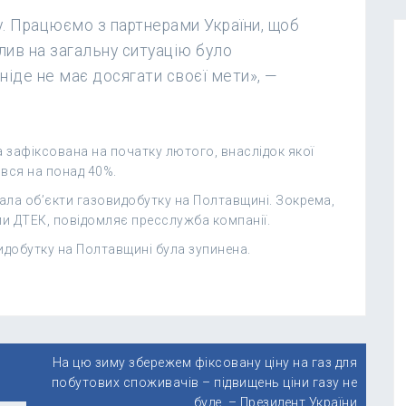
ру. Працюємо з партнерами України, щоб
плив на загальну ситуацію було
ніде не має досягати своєї мети», —
 зафіксована на початку лютого, внаслідок якої
ився на понад 40%.
вала об’єкти газовидобутку на Полтавщині. Зокрема,
и ДТЕК, повідомляє пресслужба компанії.
идобутку на Полтавщині була зупинена.
На цю зиму збережем фіксовану ціну на газ для
побутових споживачів – підвищень ціни газу не
буде, – Президент України