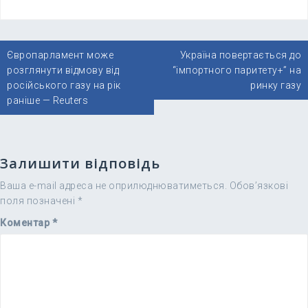
Навігація
Європарламент може
Україна повертається до
записів
розглянути відмову від
“імпортного паритету+” на
російського газу на рік
ринку газу
раніше — Reuters
Залишити відповідь
Ваша e-mail адреса не оприлюднюватиметься.
Обов’язкові
поля позначені
*
Коментар
*