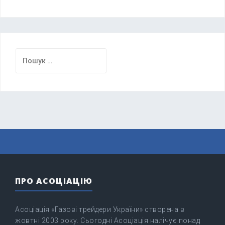
Пошук:
ПРО АСОЦІАЦІЮ
Асоціація «Газові трейдери України» створена в
жовтні 2003 року. Сьогодні Асоціація налічує понад