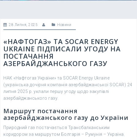
28 Липня, 2025
Новини
«НАФТОГАЗ» ТА SOCAR ENERGY
UKRAINE ПІДПИСАЛИ УГОДУ НА
ПОСТАЧАННЯ
АЗЕРБАЙДЖАНСЬКОГО ГАЗУ
НАК «Нафтогаз України» та SOCAR Energy Ukraine
(українська дочірня компанія азербайджанської SOCAR) 24
липня 2025 р. уклали першу угоду щодо закупівлі
азербайджанського газу.
Маршрут постачання
азербайджанського газу до України
Природний газ постачається Трансбалканським
коридором за маршрутом Болгарія – Румунія – Україна.