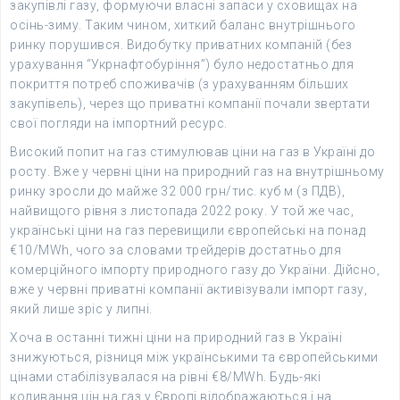
закупівлі газу, формуючи власні запаси у сховищах на
осінь-зиму. Таким чином, хиткий баланс внутрішнього
ринку порушився. Видобутку приватних компаній (без
урахування “Укрнафтобуріння”) було недостатньо для
покриття потреб споживачів (з урахуванням більших
закупівель), через що приватні компанії почали звертати
свої погляди на імпортний ресурс.
Високий попит на газ стимулював ціни на газ в Україні до
росту. Вже у червні ціни на природний газ на внутрішньому
ринку зросли до майже 32 000 грн/тис. куб м (з ПДВ),
найвищого рівня з листопада 2022 року. У той же час,
українські ціни на газ перевищили європейські на понад
€10/MWh, чого за словами трейдерів достатньо для
комерційного імпорту природного газу до України. Дійсно,
вже у червні приватні компанії активізували імпорт газу,
який лише зріс у липні.
Хоча в останні тижні ціни на природний газ в Україні
знижуються, різниця між українськими та європейськими
цінами стабілізувалася на рівні €8/MWh. Будь-які
коливання цін на газ у Європі відображаються і на