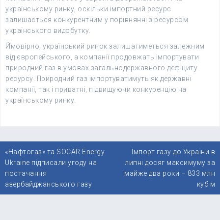
українському ринку, оскільки імпортний ресурс
залишається конкурентним у порівнянні з ресурсом
українського видобутку.
Ймовірно, український ринок залишатиметься залежним
від європейського, а компанії продовжать імпортувати
природний газ в умовах загальнодержавного дефіциту
ресурсу. Природний газ імпортуватимуть як державні
компанії, так і приватні, підвищуючи конкуренцію на
українському ринку.
Навігація
«Нафтогаз» та SOCAR Energy
Імпорт газу до України в
записів
Ukraine підписали угоду на
липні досяг максимуму за
постачання
майже два роки – 833 млн
азербайджанського газу
куб м