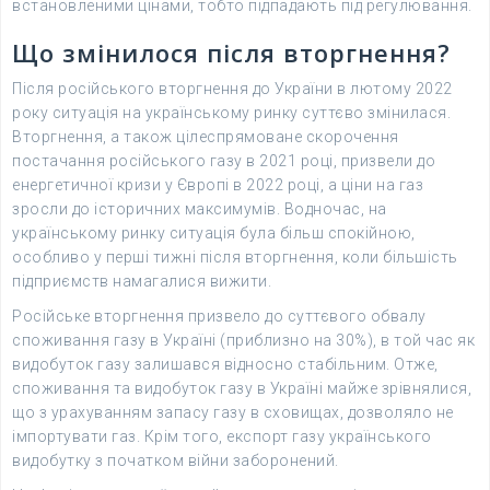
встановленими цінами, тобто підпадають під регулювання.
Що змінилося після вторгнення?
Після російського вторгнення до України в лютому 2022
року ситуація на українському ринку суттєво змінилася.
Вторгнення, а також цілеспрямоване скорочення
постачання російського газу в 2021 році, призвели до
енергетичної кризи у Європі в 2022 році, а ціни на газ
зросли до історичних максимумів. Водночас, на
українському ринку ситуація була більш спокійною,
особливо у перші тижні після вторгнення, коли більшість
підприємств намагалися вижити.
Російське вторгнення призвело до суттєвого обвалу
споживання газу в Україні (приблизно на 30%), в той час як
видобуток газу залишався відносно стабільним. Отже,
споживання та видобуток газу в Україні майже зрівнялися,
що з урахуванням запасу газу в сховищах, дозволяло не
імпортувати газ. Крім того, експорт газу українського
видобутку з початком війни заборонений.