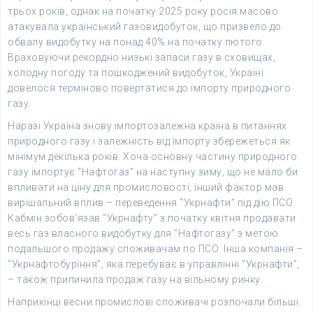
трьох років, однак на початку 2025 року росія масово
атакувала український газовидобуток, що призвело до
обвалу видобутку на понад 40% на початку лютого.
Враховуючи рекордно низькі запаси газу в сховищах,
холодну погоду та пошкоджений видобуток, Україні
довелося терміново повертатися до імпорту природного
газу.
Наразі Україна знову імпортозалежна країна в питаннях
природного газу і залежність від імпорту збережеться як
мінімум декілька років. Хоча основну частину природного
газу імпортує “Нафтогаз” на наступну зиму, що не мало би
впливати на ціну для промисловості, інший фактор мав
вирішальний вплив – переведення “Укрнафти” під дію ПСО.
Кабмін зобов’язав “Укрнафту” з початку квітня продавати
весь газ власного видобутку для “Нафтогазу” з метою
подальшого продажу споживачам по ПСО. Інша компанія –
“Укрнафтобуріння”, яка перебуває в управлінні “Укрнафти”,
– також припинила продаж газу на вільному ринку.
Наприкінці весни промислові споживачі розпочали більші