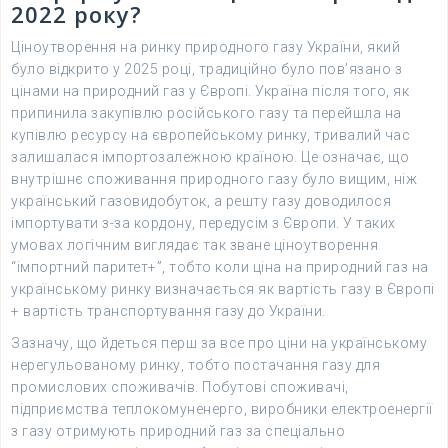
2022 року?
Ціноутворення на ринку природного газу України, який
було відкрито у 2025 році, традиційно було пов’язано з
цінами на природний газ у Європі. Україна після того, як
припинила закупівлю російського газу та перейшла на
купівлю ресурсу на європейському ринку, тривалий час
залишалася імпортозалежною країною. Це означає, що
внутрішнє споживання природного газу було вищим, ніж
український газовидобуток, а решту газу доводилося
імпортувати з-за кордону, передусім з Європи. У таких
умовах логічним виглядає так зване ціноутворення
“імпортний паритет+”, тобто коли ціна на природний газ на
українському ринку визначається як вартість газу в Європі
+ вартість транспортування газу до України.
Зазначу, що йдеться перш за все про ціни на українському
нерегульованому ринку, тобто постачання газу для
промислових споживачів. Побутові споживачі,
підприємства теплокомуненерго, виробники електроенергії
з газу отримують природний газ за спеціально