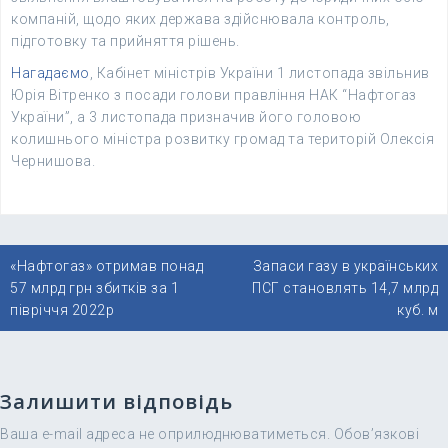
компаній, щодо яких держава здійснювала контроль,
підготовку та прийняття рішень.
Нагадаємо
, Кабінет міністрів України 1 листопада звільнив
Юрія Вітренко з посади голови правління НАК “Нафтогаз
України”, а 3 листопада призначив його головою
колишнього міністра розвитку громад та територій Олексія
Чернишова.
Навігація
«Нафтогаз» отримав понад
Запаси газу в українських
записів
57 млрд грн збитків за 1
ПСГ становлять 14,7 млрд
півріччя 2022р
куб. м
Залишити відповідь
Ваша e-mail адреса не оприлюднюватиметься.
Обов’язкові