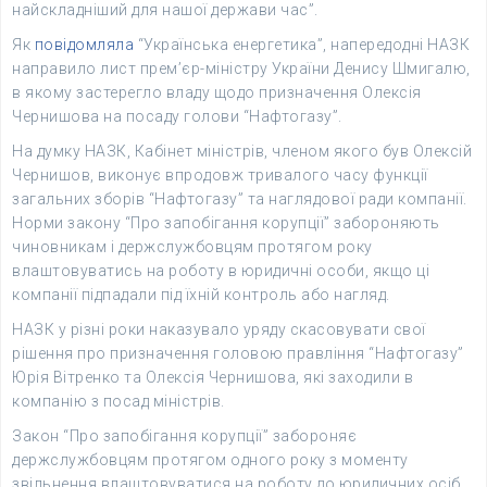
найскладніший для нашої держави час”.
Як
повідомляла
“Українська енергетика”, напередодні НАЗК
направило лист прем’єр-міністру України Денису Шмигалю,
в якому застерегло владу щодо призначення Олексія
Чернишова на посаду голови “Нафтогазу”.
На думку НАЗК, Кабінет міністрів, членом якого був Олексій
Чернишов, виконує впродовж тривалого часу функції
загальних зборів “Нафтогазу” та наглядової ради компанії.
Норми закону “Про запобігання корупції” забороняють
чиновникам і держслужбовцям протягом року
влаштовуватись на роботу в юридичні особи, якщо ці
компанії підпадали під їхній контроль або нагляд.
НАЗК у різні роки наказувало уряду скасовувати свої
рішення про призначення головою правління “Нафтогазу”
Юрія Вітренко та Олексія Чернишова, які заходили в
компанію з посад міністрів.
Закон “Про запобігання корупції” забороняє
держслужбовцям протягом одного року з моменту
звільнення влаштовуватися на роботу до юридичних осіб