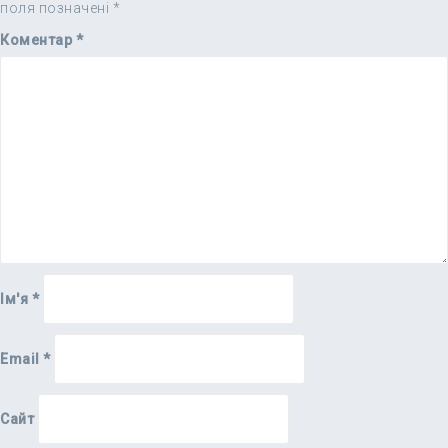
поля позначені
*
Коментар
*
Ім'я
*
Email
*
Сайт