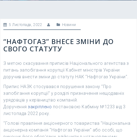
5 Листопада, 2022
Новини
“НАФТОГАЗ” ВНЕСЕ ЗМІНИ ДО
СВОГО СТАТУТУ
З метою скасування приписів Національного агентства з
питань запобігання корупції Кабінет міністрів України
доручив внести зміни до статуту НАК “Нафтогаз України”.
Припис НАЗК стосувався порушення закону “Про
запобігання корупції” у розділі призначення нещодавніх
урядовців у керівництво компаній.
Доручення
закріплено
постановою Кабміну №1233 від 3
листопада 2022 року.
“Голові правління акціонерного товариства “Національна
акціонерна компанія “Нафтогаз України” або особі, що
виконує його обов’язки, здійснити в установленому