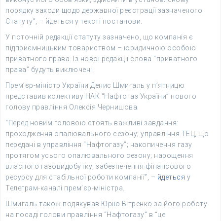
порядку заходи щодо державної реєстрації зазначеного
Статуту”, – йдеться у тексті постанови.
У поточній редакції статуту зазначено, що компанія є
підприємницьким товариством – юридичною особою
приватного права. Із нової редакції слова “приватного
права” будуть виключені.
Прем’єр-міністр України Денис Шмигаль у п’ятницю
представив колективу НАК “Нафтогаз України” нового
голову правління Олексія Чернишова.
“Перед новим головою стоять важливі завдання:
проходження опалювального сезону; управління ТЕЦ, що
передані в управління “Нафтогазу”; накопичення газу
протягом усього опалювального сезону; нарощення
власного газовидобутку; забезпечення фінансового
ресурсу для стабільної роботи компанії”, –
йдеться
у
Телеграм-каналі прем’єр-міністра.
Шмигаль також подякував Юрію Вітренко за його роботу
на посаді голови правління “Нафтогазу” в “це