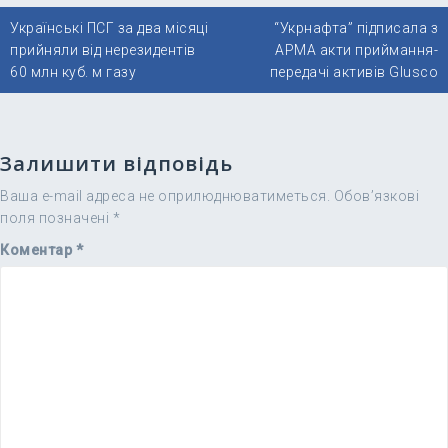
Навігація
Українські ПСГ за два місяці
“Укрнафта” підписала з
записів
прийняли від нерезидентів
АРМА акти приймання-
60 млн куб. м газу
передачі активів Glusco
Залишити відповідь
Ваша e-mail адреса не оприлюднюватиметься.
Обов’язкові
поля позначені
*
Коментар
*