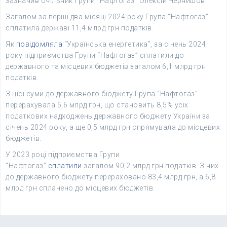
зазначив очільник Групи “Нафтогаз” Олексій Чернишов.
Загалом за перші два місяці 2024 року Група “Нафтогаз”
сплатила державі 11,4 млрд грн податків.
Як
повідомляла
“Українська енергетика”, за січень 2024
року підприємства Групи “Нафтогаз” сплатили до
державного та місцевих бюджетів загалом 6,1 млрд грн
податків.
З цієї суми до державного бюджету Група “Нафтогаз”
перерахувала 5,6 млрд грн, що становить 8,5% усіх
податкових надходжень державного бюджету України за
січень 2024 року, а ще 0,5 млрд грн спрямувала до місцевих
бюджетів.
У 2023 році підприємства Групи
“Нафтогаз”
сплатили
загалом 90,2 млрд грн податків. З них
до державного бюджету перераховано 83,4 млрд грн, а 6,8
млрд грн сплачено до місцевих бюджетів.