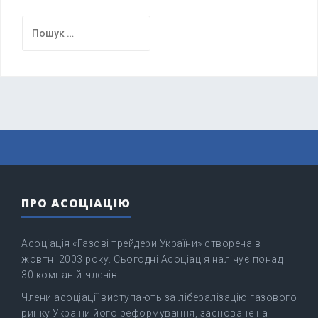
Пошук:
ПРО АСОЦІАЦІЮ
Асоціація «Газові трейдери України» створена в
жовтні 2003 року. Сьогодні Асоціація налічує понад
30 компаній-членів.
Члени асоціації виступають за лібералізацію газового
ринку України його реформування, засноване на