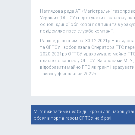
Наглядова рада АТ «Магістральні газопров
України» (ОГТСУ) підготувати фінансову зві
основі єдиної облікової політики та з ураху
повідомляє прес-служба компанії.
Раніше, рішенням від 30.12.2021р Наглядова
та ОГТСУ і зобов’язала Оператора ГТС пере
2020-2021рр ОГТСУ враховувало майно ГТС
власного капіталу ОГТСУ. За словами МГУ, 
відобразити майно ГТС як грант і врахувати 
також у фінплані на 2022р.
Навігація
МГУ вживатиме необхідні кроки для нарощува
записів
обсягів торгів газом ОГТСУ на біржі