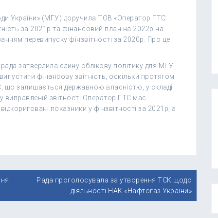
оди України» (МГУ) доручила ТОВ «Оператор ГТС
тність за 2021р та фінансовий план на 2022р на
ванням перевипуску фінзвітності за 2020р. Про це
 рада затвердила єдину облікову політику для МГУ
випустити фінансову звітність, оскільки протягом
, що залишається державною власністю, у складі
у виправленій звітності Оператор ГТС має
відкориговані показники у фінзвітності за 2021р, а
ння
Рада проголосувала за утворення ТСК щодо
діяльності НАК «Нафтогаз України»