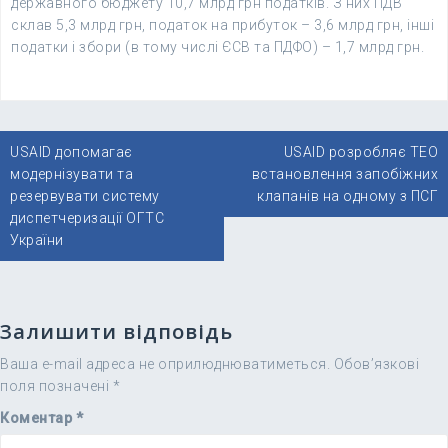
державного бюджету 10,7 млрд грн податків. З них ПДВ
склав 5,3 млрд грн, податок на прибуток – 3,6 млрд грн, інші
податки і збори (в тому числі ЄСВ та ПДФО) – 1,7 млрд грн.
Навігація
USAID допомагає
USAID розробляє ТЕО
записів
модернізувати та
встановлення запобіжних
резервувати систему
клапанів на одному з ПСГ
диспетчеризації ОГТС
України
Залишити відповідь
Ваша e-mail адреса не оприлюднюватиметься.
Обов’язкові
поля позначені
*
Коментар
*