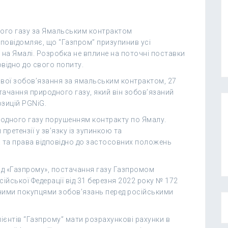
ого газу за Ямальським контрактом
 повідомляє, що “Газпром” призупинив усі
на Ямалі. Розробка не вплине на поточні поставки
відно до свого попиту.
вої зобов’язання за ямальським контрактом, 27
тачання природного газу, який він зобов’язаний
озицій PGNiG.
одного газу порушенням контракту по Ямалу.
ретензії у зв’язку із зупинкою та
а та права відповідно до застосовних положень
ід «Газпрому», постачання газу Газпромом
ійської Федерації від 31 березня 2022 року № 172
ними покупцями зобов’язань перед російськими
лієнтів “Газпрому” мати розрахункові рахунки в