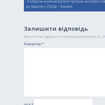
Навігація
«Газпром» може втратити третину експорту га
записів
до Європи у 2022р – Reuters
Залишити відповідь
Ваша e-mail адреса не оприлюднюватиметься.
О
Коментар
*
Ім'я
*