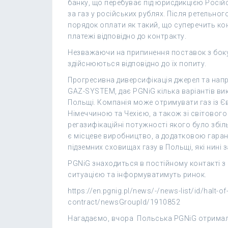
банку, що перебуває під юрисдикцією Російс
за газ у російських рублях. Після ретельног
порядок оплати як такий, що суперечить ко
платежі відповідно до контракту.
Незважаючи на припинення поставок з боку
здійснюються відповідно до їх попиту.
Прогресивна диверсифікація джерел та нап
GAZ-SYSTEM, дає PGNiG кілька варіантів в
Польщі. Компанія може отримувати газ із Є
Німеччиною та Чехією, а також зі світового
регазифікаційні потужності якого було зб
є місцеве виробництво, а додатковою гаран
підземних сховищах газу в Польщі, які нині
PGNiG знаходиться в постійному контакті з
ситуацією та інформуватимуть ринок.
https://en.pgnig.pl/news/-/news-list/id/halt-o
contract/newsGroupId/1910852
Нагадаємо, вчора Польська PGNiG отримала