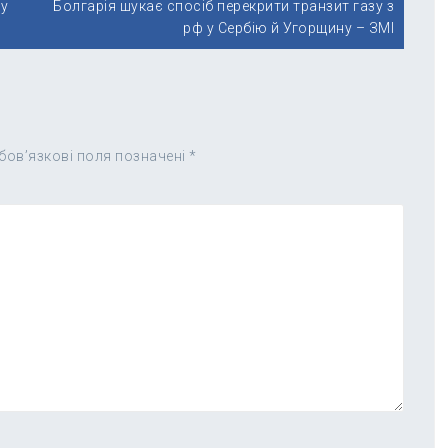
зу
Болгарія шукає спосіб перекрити транзит газу з
рф у Сербію й Угорщину – ЗМІ
бов’язкові поля позначені
*