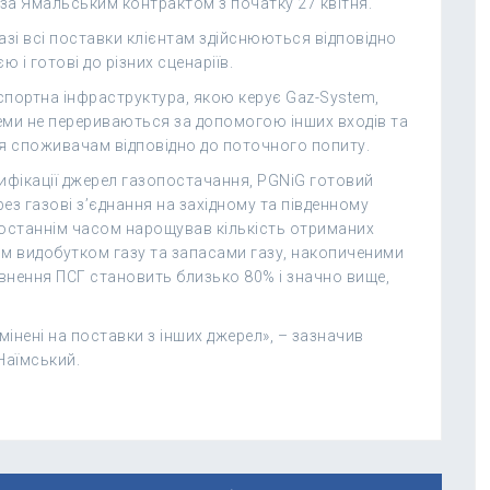
за Ямальським контрактом з початку 27 квітня.
зі всі поставки клієнтам здійснюються відповідно
ю і готові до різних сценаріїв.
спортна інфраструктура, якою керує Gaz-System,
еми не перериваються за допомогою інших входів та
ся споживачам відповідно до поточного попиту.
рсифікації джерел газопостачання, PGNiG готовий
ерез газові з’єднання на західному та південному
й останнім часом нарощував кількість отриманих
м видобутком газу та запасами газу, накопиченими
овнення ПСГ становить близько 80% і значно вище,
інені на поставки з інших джерел», – зазначив
Наїмський.