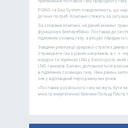
припинення поставок газу природного газу 
PGNiG та Gaz-System повідомляють, що нара
до їхніх потреб. Компанії стежать за ситуаціє
За словами компанії, на даний момент тран
функціонує безперебійно. Поставки до сист
підземних сховищ газу, а ресурс передаєть
Завдяки реалізації урядової стратегії диве
отримувати газ з різних напрямків, в т. ч. ч
кордоні та термінал LNG у Swinoujscie, яки
LNG-танкерів. Баланс доповнюється власни
в підземних сховищах газу. Нині рівень зап
ніж у відповідний період минулих років.
«Поставки російського газу можуть бути зам
міністр енергетичної безпеки Польщі Пйотр 