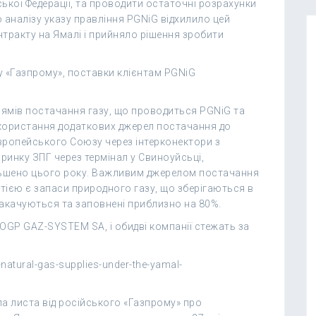
ької Федерації, та проводити остаточні розрахунки
о аналізу указу правління PGNiG відхилило цей
нтракту на Ямалі і прийняло рішення зробити
 «Газпрому», поставки клієнтам PGNiG
рямів постачання газу, що проводиться PGNiG та
икористання додаткових джерел постачання до
вропейського Союзу через інтерконектори з
 ринку ЗПГ через термінал у Свиноуйсьці,
ільшено цього року. Важливим джерелом постачання
тією є запаси природного газу, що зберігаються в
 закачуються та заповнені приблизно на 80%.
 OGP GAZ-SYSTEM SA, і обидві компанії стежать за
f-natural-gas-supplies-under-the-yamal-
 листа від російського «Газпрому» про