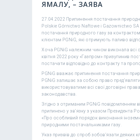
ЯМАЛУ, – ЗАЯВА
27.04.2022 Припинення постачання природн
Polskie Górnictwo Naftowe i Gazownictwo SA
постачання природного газу за контрактом 
клієнтам PGNiG, які отримують паливо відпо
Хоча PGNiG належним чином виконала всі с
квітня 2022 року «Газпром» призупинив пос
постачати відповідно до контракту та проп
PGNiG вважає припинення постачання прир
PGNiG залишає за собою право пред’являти п
використовуватиме всі свої договірні прав
законодавства.
Згідно з отриманим PGNiG повідомленням в
припинено у зв’язку з указом Президента Рос
«Про особливий порядок виконання інозем
природними постачальниками газу.
Указ призвів до спроб зобов’язати деяких к