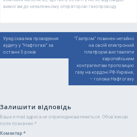
вимогам до незалежному операторові газопроводу.
Навігація
Уряд схвалив проведення
“Газпром” повинен негайно
записів
аудиту у “Нафтогазі” за
на своїй електронній
останні 5 років
платформі виставляти
європейським
контрагентам пропозицію
газу на кордоні РФ-Україна,
– голова Нафтогазу
Залишити відповідь
Ваша e-mail адреса не оприлюднюватиметься.
Обов’язкові
поля позначені
*
Коментар
*