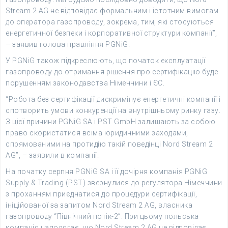
Stream 2 AG не відповідає формальним і істотним вимогам
до оператора газопроводу, зокрема, тим, які стосуються
енергетичної безпеки і корпоративної структури компанії”,
– заявив голова правління PGNiG.
У PGNiG також підкреслюють, що початок експлуатації
газопроводу до отримання рішення про сертифікацію буде
порушенням законодавства Німеччини і ЄС.
“Робота без сертифікації дискримінує енергетичні компанії і
спотворить умови конкуренції на внутрішньому ринку газу.
З цієї причини PGNiG SA і PST GmbH залишають за собою
право скористатися всіма юридичними заходами,
спрямованими на протидію такій поведінці Nord Stream 2
AG”, – заявили в компанії.
На початку серпня PGNiG SA і її дочірня компанія PGNiG
Supply & Trading (PST) звернулися до регулятора Німеччини
з проханням приєднатися до процедури сертифікації,
ініційованої за запитом Nord Stream 2 AG, власника
газопроводу “Північний потік-2”. При цьому польська
компанія наполягає, що Nord Stream 2 AG не відповідає