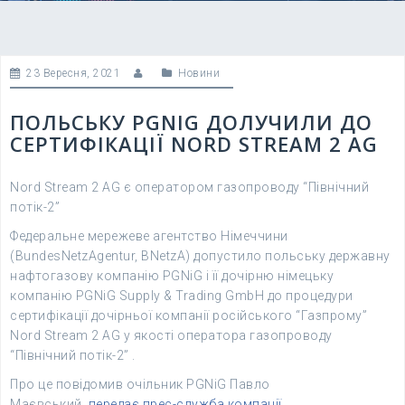
23 Вересня, 2021
Новини
ПОЛЬСЬКУ PGNIG ДОЛУЧИЛИ ДО
СЕРТИФІКАЦІЇ NORD STREAM 2 AG
Nord Stream 2 AG є оператором газопроводу “Північний
потік-2”
Федеральне мережеве агентство Німеччини
(BundesNetzAgentur, BNetzA) допустило польську державну
нафтогазову компанію PGNiG і її дочірню німецьку
компанію PGNiG Supply & Trading GmbH до процедури
сертифікації дочірньої компанії російського “Газпрому”
Nord Stream 2 AG у якості оператора газопроводу
“Північний потік-2” .
Про це повідомив очільник PGNiG Павло
Маєвський,
передає прес-служба компанії.