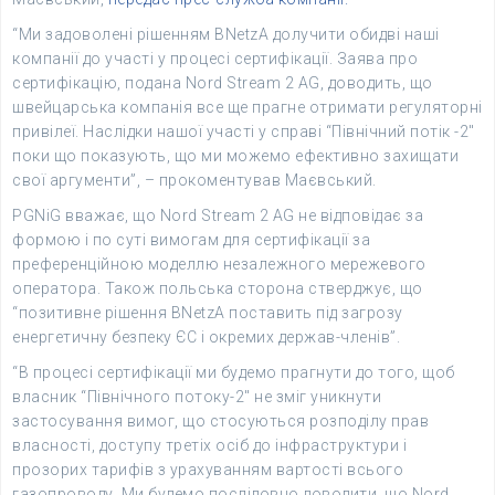
“Ми задоволені рішенням BNetzA долучити обидві наші
компанії до участі у процесі сертифікації. Заява про
сертифікацію, подана Nord Stream 2 AG, доводить, що
швейцарська компанія все ще прагне отримати регуляторні
привілеї. Наслідки нашої участі у справі “Північний потік -2″
поки що показують, що ми можемо ефективно захищати
свої аргументи”, – прокоментував Маєвський.
PGNiG вважає, що Nord Stream 2 AG не відповідає за
формою і по суті вимогам для сертифікації за
преференційною моделлю незалежного мережевого
оператора. Також польська сторона стверджує, що
“позитивне рішення BNetzA поставить під загрозу
енергетичну безпеку ЄС і окремих держав-членів”.
“В процесі сертифікації ми будемо прагнути до того, щоб
власник “Північного потоку-2″ не зміг уникнути
застосування вимог, що стосуються розподілу прав
власності, доступу третіх осіб до інфраструктури і
прозорих тарифів з урахуванням вартості всього
газопроводу. Ми будемо послідовно доводити, що Nord