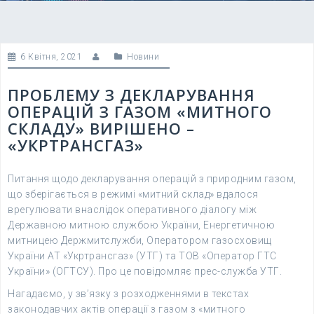
6 Квітня, 2021
Новини
ПРОБЛЕМУ З ДЕКЛАРУВАННЯ
ОПЕРАЦІЙ З ГАЗОМ «МИТНОГО
СКЛАДУ» ВИРІШЕНО –
«УКРТРАНСГАЗ»
Питання щодо декларування операцій з природним газом,
що зберігається в режимі «митний склад» вдалося
врегулювати внаслідок оперативного діалогу між
Державною митною службою України, Енергетичною
митницею Держмитслужби, Оператором газосховищ
України АТ «Укртрансгаз» (УТГ) та ТОВ «Оператор ГТС
України» (ОГТСУ). Про це повідомляє прес-служба УТГ.
Нагадаємо, у зв’язку з розходженнями в текстах
законодавчих актів операції з газом з «митного