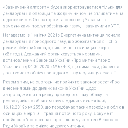
«Зазначений алгоритм буде використовуватися тільки для
декларування операцій та жодним чином не впливатиме на
відносини між Оператором газосховищ України та
замовниками послуг зберігання газу», – зазначили у УТГ.
Нагадаємо, з 1 квітня 2021р Енергетична митниця почала
декларування природного газу, що зберігається в ПСГ в
режимі «Митний склад», виключно в одиницях енергії
(кВт·год ). Державний орган керується нормами,
встановленими Законом України «Про митний тариф
України» від 04.06.2020р № 674-IX, що вимагає здійснення
додаткового обліку природного газу в одиницях енергії.
Разом з тим, на сьогодні не прийнято законопроект «Про
внесення змін до деяких законів України щодо
запровадження на ринку природного газу обліку та
розрахунків за обсягом газу в одиницях енергії» від
16.12.2019р № 2553, що передбачає такий перехід на облік в
одиницях енергії з 1 травня поточного року. Документ
пройшов обговорення в профільному комітеті Верховної
Ради України та очікує на друге читання.