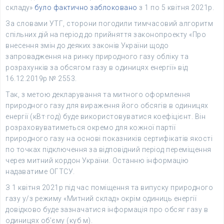
складу»
було фактично заблоковано
з 1 по 5 квітня 2021р.
За словами УТГ, сторони погодили тимчасовий алгоритм
спільних дій на період до прийняття законопроекту «Про
внесення змін до деяких законів України щодо
запровадження на ринку природного газу обліку та
розрахунків за обсягом газу в одиницях енергії» від
16.12.2019р № 2553.
Так, з метою декларування та митного оформлення
природного газу для вираження його обсягів в одиницях
енергії (кВт·год) буде використовуватися коефіцієнт. Він
розраховуватиметься окремо для кожної партії
природного газу на основі показників сертифікатів якості
по точках підключення за відповідний період переміщення
через митний кордон України. Останню інформацію
надаватиме ОГТСУ.
З 1 квітня 2021р під час поміщення та випуску природного
газу у/з режиму «Митний склад» окрім одиниць енергії
довідково буде зазначатися інформація про обсяг газу в
одиницях об’єму (куб м).