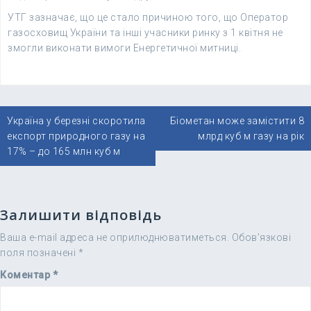
УТГ зазначає, що це стало причиною того, що Оператор
газосховищ України та інші учасники ринку з 1 квітня не
змогли виконати вимоги Енергетичної митниці.
Навігація
Україна у березні скоротила
Біометан може замістити 8
записів
експорт природного газу на
млрд куб м газу на рік
17% – до 165 млн куб м
Залишити відповідь
Ваша e-mail адреса не оприлюднюватиметься.
Обов’язкові
поля позначені
*
Коментар
*