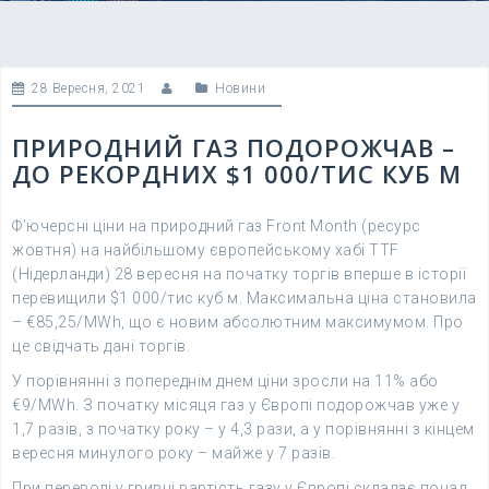
28 Вересня, 2021
Новини
ПРИРОДНИЙ ГАЗ ПОДОРОЖЧАВ –
ДО РЕКОРДНИХ $1 000/ТИС КУБ М
Ф’ючерсні ціни на природний газ Front Month (ресурс
жовтня) на найбільшому європейському хабі TTF
(Нідерланди) 28 вересня на початку торгів вперше в історії
перевищили $1 000/тис куб м. Максимальна ціна становила
– €85,25/MWh, що є новим абсолютним максимумом. Про
це свідчать дані торгів.
У порівнянні з попереднім днем ціни зросли на 11% або
€9/MWh. З початку місяця газ у Європі подорожчав уже у
1,7 разів, з початку року – у 4,3 рази, а у порівнянні з кінцем
вересня минулого року – майже у 7 разів.
При переводі у гривні вартість газу у Європі складає понад