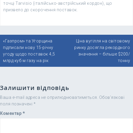
точці Tarvisio (італійсько-австрійський кордон), що
призвело до скорочення поставок.
Навігація
«Газпром» та Угорщина
Ціна вугілля на світовому
записів
підписали нову 15-річну
ринку досягла рекордного
угоду щодо поставок 4,5
значення – більше $200/
млрд куб м газу на рік
тонну
Залишити відповідь
Ваша e-mail адреса не оприлюднюватиметься.
Обов’язкові
поля позначені
*
Коментар
*