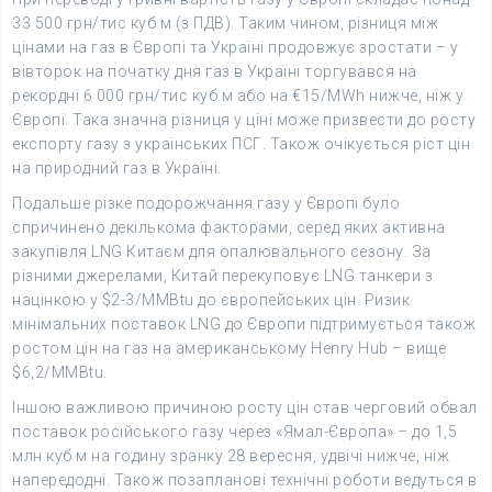
33 500 грн/тис куб м (з ПДВ). Таким чином, різниця між
цінами на газ в Європі та Україні продовжує зростати – у
вівторок на початку дня газ в Україні торгувався на
рекордні 6 000 грн/тис куб м або на €15/MWh нижче, ніж у
Європі. Така значна різниця у ціні може призвести до росту
експорту газу з українських ПСГ. Також очікується ріст цін
на природний газ в Україні.
Подальше різке подорожчання газу у Європі було
спричинено декількома факторами, серед яких активна
закупівля LNG Китаєм для опалювального сезону. За
різними джерелами, Китай перекуповує LNG танкери з
націнкою у $2-3/MMBtu до європейських цін. Ризик
мінімальних поставок LNG до Європи підтримується також
ростом цін на газ на американському Henry Hub – вище
$6,2/MMBtu.
Іншою важливою причиною росту цін став черговий обвал
поставок російського газу через «Ямал-Європа» – до 1,5
млн куб м на годину зранку 28 вересня, удвічі нижче, ніж
напередодні. Також позапланові технічні роботи ведуться в