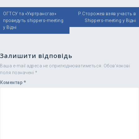
Навігація
ОГТСУ та «Укртрансгаз»
Р.Сторожев взяв участь в
записів
проведуть shippers-meeting
Shippers-meeting у Відні
у Відні
Залишити відповідь
Ваша e-mail адреса не оприлюднюватиметься.
Обов’язкові
поля позначені
*
Коментар
*