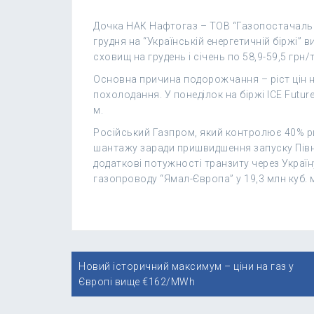
Дочка НАК Нафтогаз – ТОВ “Газопостачальна
грудня на “Українській енергетичній біржі” 
сховищ на грудень і січень по 58,9-59,5 грн/т
Основна причина подорожчання – ріст цін на
похолодання. У понеділок на біржі ICE Futur
м.
Російський Газпром, який контролює 40% ри
шантажу заради пришвидшення запуску Півн
додаткові потужності транзиту через Україн
газопроводу “Ямал-Європа” у 19,3 млн куб. 
Навігація
Новий історичний максимум – ціни на газ у
записів
Європі вище €162/MWh