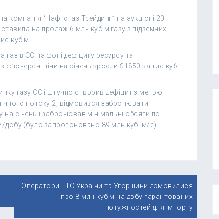
 компанія “Нафтогаз Трейдинг” на аукціоні 20
виставила на продаж 6 млн куб м газу з підземних
ис куб м.
 газ в ЄС на фоні дефіциту ресурсу та
es ф’ючерсні ціни на січень зросли $1850 за тис куб
нку газу ЄС і штучно створив дефіцит з метою
ічного потоку 2, відмовився забронювати
у на січень і забронював мінімальні обсяги по
м/добу (було запропоновано 89 млн куб. м/с).
Оператори ГТС України та Угорщини домовилися
про 8 млн куб м на добу гарантованих
потужностей для імпорту