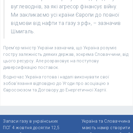
вуглеводнів, за які агресор фінансує війну.
Ми закликаємо усі країни Європи до повної
відмови від нафти та газу з рф», – зазначив
Шмигаль.
Прем’єр-міністр України зазначив, що Україна розуміє
гостру залежність деяких держав, зокрема Словаччини, від
цього ресурсу. Але розраховує на поступову
диверсифікацію поставок.
Водночас Україна готова і надалі виконувати свої
зобов’язання відповідно до Угоди про асоціацію з
Євросоюзом та Договору до Енергетичної Хартії.
Навігація
Запаси газу в українських
Україна та Словаччина
записів
ПСГ 4 жовтня досягли 12,5
мають намір створити