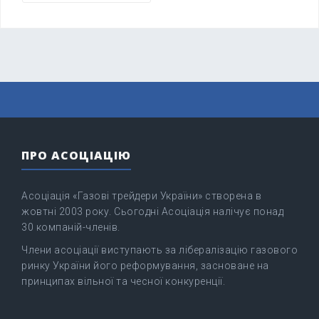
ПРО АСОЦІАЦІЮ
Асоціація «Газові трейдери України» створена в
жовтні 2003 року. Сьогодні Асоціація налічує понад
30 компаній-членів.
Члени асоціації виступають за лібералізацію газового
ринку України його реформування, засноване на
принципах вільної та чесної конкуренції.