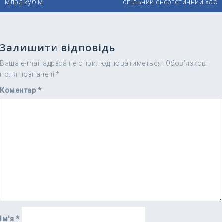
млрд куб м
спільний енергетичний хаб
Залишити відповідь
Ваша e-mail адреса не оприлюднюватиметься.
Обов’язкові
поля позначені
*
Коментар
*
Ім'я
*