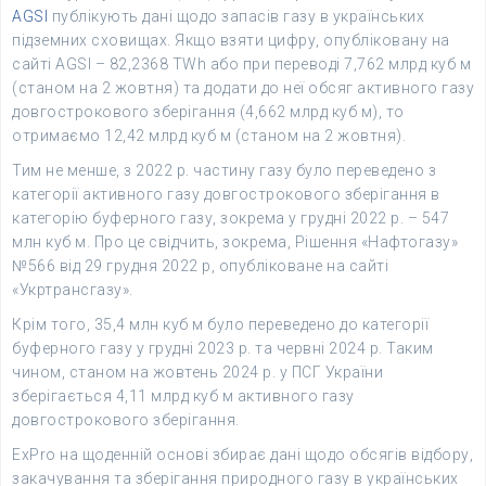
AGSI
публікують дані щодо запасів газу в українських
підземних сховищах. Якщо взяти цифру, опубліковану на
сайті AGSI – 82,2368 TWh або при переводі 7,762 млрд куб м
(станом на 2 жовтня) та додати до неї обсяг активного газу
довгострокового зберігання (4,662 млрд куб м), то
отримаємо 12,42 млрд куб м (станом на 2 жовтня).
Тим не менше, з 2022 р. частину газу було переведено з
категорії активного газу довгострокового зберігання в
категорію буферного газу, зокрема у грудні 2022 р. – 547
млн куб м. Про це свідчить, зокрема, Рішення «Нафтогазу»
№566 від 29 грудня 2022 р, опубліковане на сайті
«Укртрансгазу».
Крім того, 35,4 млн куб м було переведено до категорії
буферного газу у грудні 2023 р. та червні 2024 р. Таким
чином, станом на жовтень 2024 р. у ПСГ України
зберігається 4,11 млрд куб м активного газу
довгострокового зберігання.
ExPro на щоденній основі збирає дані щодо обсягів відбору,
закачування та зберігання природного газу в українських