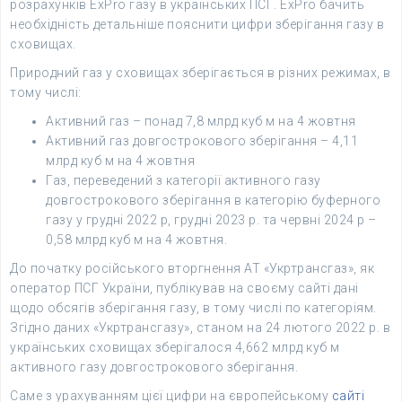
розрахунків ExPro газу в українських ПСГ. ExPro бачить
необхідність детальніше пояснити цифри зберігання газу в
сховищах.
Природний газ у сховищах зберігається в різних режимах, в
тому числі:
Активний газ – понад 7,8 млрд куб м на 4 жовтня
Активний газ довгострокового зберігання – 4,11
млрд куб м на 4 жовтня
Газ, переведений з категорії активного газу
довгострокового зберігання в категорію буферного
газу у грудні 2022 р, грудні 2023 р. та червні 2024 р –
0,58 млрд куб м на 4 жовтня.
До початку російського вторгнення АТ «Укртрансгаз», як
оператор ПСГ України, публікував на своєму сайті дані
щодо обсягів зберігання газу, в тому числі по категоріям.
Згідно даних «Укртрансгазу», станом на 24 лютого 2022 р. в
українських сховищах зберігалося 4,662 млрд куб м
активного газу довгострокового зберігання.
Саме з урахуванням цієї цифри на європейському
сайті