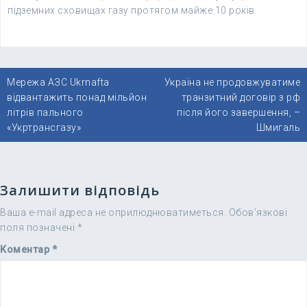
підземних сховищах газу протягом майже 10 років.
Навігація
Мережа АЗС Ukrnafta
Україна не продовжуватиме
записів
відвантажить понад мільйон
транзитний договір з рф
літрів пального
після його завершення, –
«Укртрансгазу»
Шмигаль
Залишити відповідь
Ваша e-mail адреса не оприлюднюватиметься.
Обов’язкові
поля позначені
*
Коментар
*