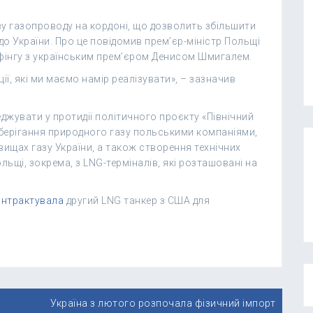
у газопроводу на кордоні, що дозволить збільшити
о України. Про це повідомив прем’єр-міністр Польщі
фінгу з українським прем’єром Денисом Шмигалем.
ії, які ми маємо намір реалізувати», – зазначив
жувати у протидії політичного проєкту «Північний
берігання природного газу польськими компаніями,
ищах газу України, а також створення технічних
льщі, зокрема, з LNG-терміналів, які розташовані на
онтрактувала
другий LNG танкер з США для
Україна з лютого розпочала фізичний імпорт