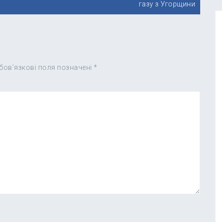
газу з Угорщини
бов’язкові поля позначені
*