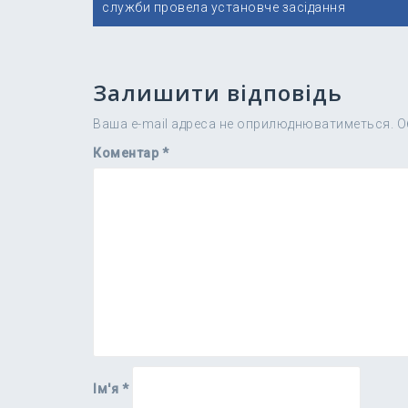
записів
служби провела установче засідання
Залишити відповідь
Ваша e-mail адреса не оприлюднюватиметься.
О
Коментар
*
Ім'я
*