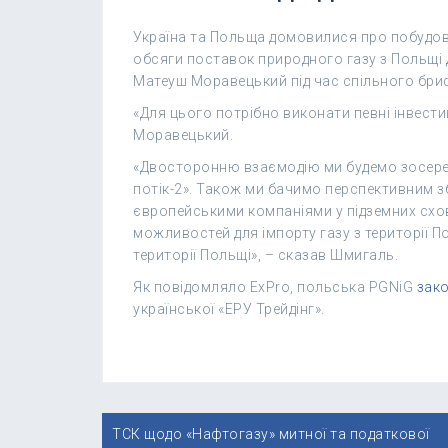
Україна та Польща домовилися про побудов
обсяги поставок природного газу з Польщі д
Матеуш Моравецький під час спільного бри
«Для цього потрібно виконати певні інвестиц
Моравецький.
«Двосторонню взаємодію ми будемо зосеред
потік-2». Також ми бачимо перспективним з
європейськими компаніями у підземних схов
можливостей для імпорту газу з території По
території Польщі», – сказав Шмигаль.
Як повідомляло ExPro, польська PGNiG
зак
української «ЕРУ Трейдінг».
Навігація
ТСК щодо «Нафтогазу» митної та податкової