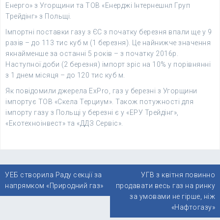
Енерго» з Угорщини та ТОВ «Енерджі Інтернешнл Груп
Трейдінг» з Польщі.
Імпортні поставки газу з ЄС з початку березня впали ще у 9
разів – до 113 тис куб м (1 березня). Це найнижче значення
якнайменше за останні 5 років – з початку 2016р.
Наступної доби (2 березня) імпорт зріс на 10% у порівнянні
з 1 днем місяця – до 120 тис куб м.
Як повідомили джерела ExPro, газ у березні з Угорщини
імпортує ТОВ «Скела Терциум». Також потужності для
імпорту газу з Польщі у березні є у «ЕРУ Трейдінг»,
«Екотехноінвест» та «ДДЗ Сервіс».
Навігація
УЕБ створила Раду секції за
УГВ з квітня повинно
записів
напрямком «Природний газ»
продавати весь газ на ринку
за умовами не гірше, ніж
«Нафтогазу»