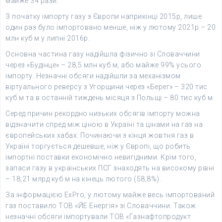
майже 34 рази.
З початку імпорту газу з Європи наприкінці 2015р, лише
один раз було імпортовано менше, ніж у лютому 2021р – 20
млн куб м у липні 2016р.
Основна частина газу надійшла фізично зі Словаччини
через «Будінце» – 28,5 млн куб м, або майже 99% усього
імпорту. Незначні обсяги надійшли за механізмом
віртуального реверсу з Угорщини через «Берег» – 320 тис
куб м та в останній тиждень місяця з Польщі – 80 тис куб м.
Серед причин рекордно низьких обсягів імпорту можна
відзначити спред між ціною в Україні та цінами на газ на
європейських хабах. Починаючи з кінця жовтня газ в
Україні торгується дешевше, ніж у Європі, що робить
імпортні поставки економічно невигідними. Крім того,
запаси газу в українських ПСГ знаходять на високому рівні
– 18,21 млрд куб м на кінець лютого (58,8%).
За інформацією ExPro, у лютому майже весь імпортований
газ поставило ТОВ «ЙЕ Енергія» зі Словаччини. Також
незначні обсяги імпортували ТОВ «Газнафтопродукт