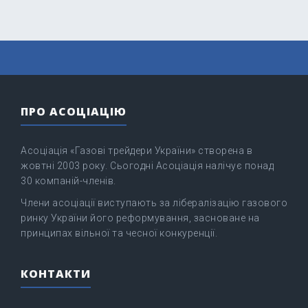
ПРО АСОЦІАЦІЮ
Асоціація «Газові трейдери України» створена в
жовтні 2003 року. Сьогодні Асоціація налічує понад
30 компаній-членів.
Члени асоціації виступають за лібералізацію газового
ринку України його реформування, засноване на
принципах вільної та чесної конкуренції.
КОНТАКТИ