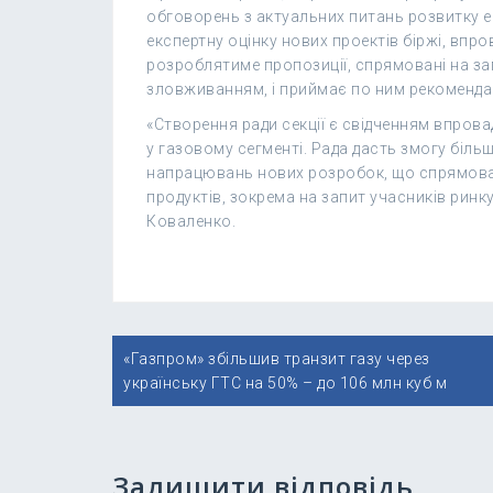
обговорень з актуальних питань розвитку е
експертну оцінку нових проектів біржі, впро
розроблятиме пропозиції, спрямовані на за
зловживанням, і приймає по ним рекомендац
«Створення ради секції є свідченням впров
у газовому сегменті. Рада дасть змогу біль
напрацювань нових розробок, що спрямован
продуктів, зокрема на запит учасників рин
Коваленко.
Навігація
«Газпром» збільшив транзит газу через
записів
українську ГТС на 50% – до 106 млн куб м
Залишити відповідь