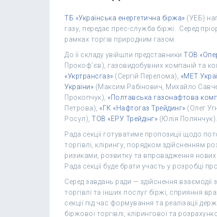
ТБ «Українська енергетична біржа»
(УЕБ) на
газу, передає прес-служба біржі. Серед пріо
рамках торгів природним газом.
До її складу увійшли представники
ТОВ «Опе
Прокоф’єв), газовидобувних компаній та ко
«Укртрансгаз»
(Сергій Перелома),
«МЕТ Укра
України»
(Максим Рабінович, Михайло Савч
Прокопчук),
«Полтавська газонафтова комп
Петрова),
«ГК «Нафтогаз Трейдинг»
(Олег Уг
Росул),
ТОВ «ЕРУ Трейдінг»
(Юлія Полянчук)
Рада секції готуватиме пропозиції щодо пот
торгівлі, клірингу, порядком здійсненням р
ризиками, розвитку та впровадження нових т
Рада секції буде брати участь у розробці пр
Серед завдань ради — здійснення взаємодії з
торгівлі та інших послуг біржі, сприяння в
секції під час формування та реалізації держ
біржової торгівлі, клірингової та розрахунк