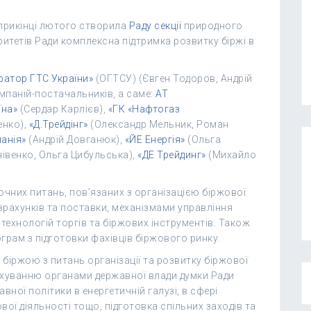
прикінці лютого створила
Раду секції
природного
ритетів Ради комплексна підтримка розвитку біржі в
ратор ГТС України»
(ОГТСУ) (Євген Тодоров, Андрій
мпаній-постачальників, а саме:
АТ
їна»
(Сердар Карлієв),
«ГК «Нафтогаз
енко),
«Д.Трейдінг»
(Олександр Мельник, Роман
анія»
(Андрій Довганюк),
«ЙЕ Енергія»
(Ольга
нівенко, Ольга Цибульська),
«ДЕ Трейдинг»
(Михайло
.
очних питань, пов’язаних з організацією біржової
озрахунків та поставки, механізмами управління
ехнологій торгів та біржових інструментів. Також
ограм з підготовки фахівців біржового ринку.
 біржою з питань організації та розвитку біржової
рахуванню органами державної влади думки Ради
авної політики в енергетичній галузі, в сфері
ової діяльності тощо, підготовка спільних заходів та