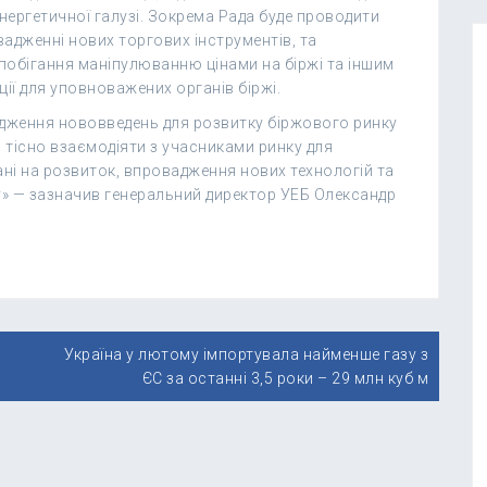
нергетичної галузі. Зокрема Рада буде проводити
вадженні нових торгових інструментів, та
побігання маніпулюванню цінами на біржі та іншим
ії для уповноважених органів біржі.
адження нововведень для розвитку біржового ринку
ш тісно взаємодіяти з учасниками ринку для
і на розвиток, впровадження нових технологій та
ку» — зазначив генеральний директор УЕБ Олександр
Україна у лютому імпортувала найменше газу з
ЄС за останні 3,5 роки – 29 млн куб м