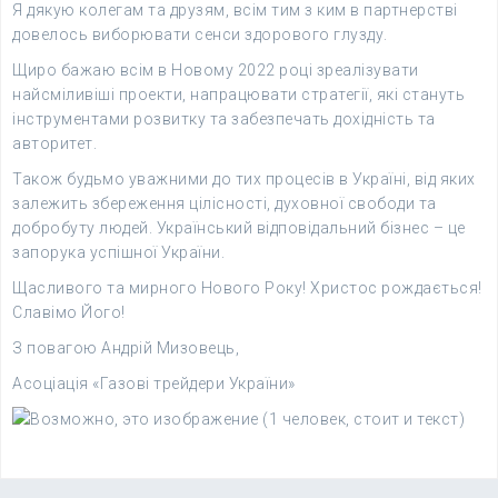
Я дякую колегам та друзям, всім тим з ким в партнерстві
довелось виборювати сенси здорового глузду.
Щиро бажаю всім в Новому 2022 році зреалізувати
найсміливіші проекти, напрацювати стратегії, які стануть
інструментами розвитку та забезпечать дохідність та
авторитет.
Також будьмо уважними до тих процесів в Україні, від яких
залежить збереження цілісності, духовної свободи та
добробуту людей. Український відповідальний бізнес – це
запорука успішної України.
Щасливого та мирного Нового Року! Христос рождається!
Славімо Його!
З повагою Андрій Мизовець,
Асоціація «Газові трейдери України»