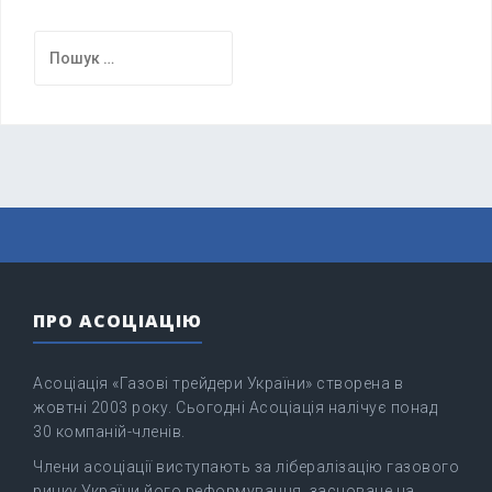
Пошук:
ПРО АСОЦІАЦІЮ
Асоціація «Газові трейдери України» створена в
жовтні 2003 року. Сьогодні Асоціація налічує понад
30 компаній-членів.
Члени асоціації виступають за лібералізацію газового
ринку України його реформування, засноване на