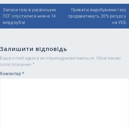
Навігація
Запаси газу в українських
Приватні видобувники газу
записів
ПСГ опустилися нижче 14
продаватимуть 20% ресурсу
млрд куб м
на УЕБ
Залишити відповідь
Ваша e-mail адреса не оприлюднюватиметься.
Обов’язкові
поля позначені
*
Коментар
*