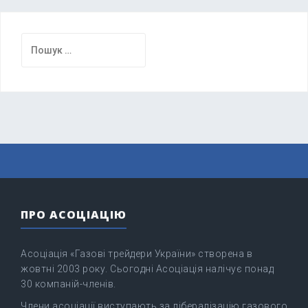
Пошук:
ПРО АСОЦІАЦІЮ
Асоціація «Газові трейдери України» створена в
жовтні 2003 року. Сьогодні Асоціація налічує понад
30 компаній-членів.
Члени асоціації виступають за лібералізацію газового