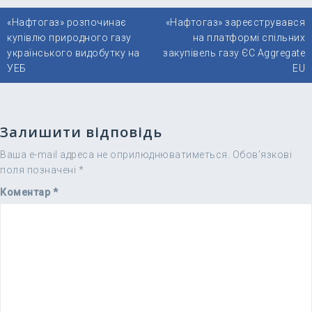
Навігація
«Нафтогаз» розпочинає
«Нафтогаз» зареєструвався
записів
купівлю природного газу
на платформі спільних
українського видобутку на
закупівель газу ЄС Aggregate
УЕБ
EU
Залишити відповідь
Ваша e-mail адреса не оприлюднюватиметься.
Обов’язкові
поля позначені
*
Коментар
*