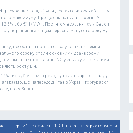
d (ресурс листопада) на нідерландському хабі TTF у
ого максимуму. Про це свідчать дані торгів. У
а 12,5% або €11/MWh. Протягом вересня газ у Європі
в, а у порівнянні з кінцем вересня минулого року –у
инку, недостатні поставки газу та низькі темпи
вального сезону стали основними драйверами
до мінімальних поставок LNG у зв’язку з активними
рияють росту цін.
75/тис куб м. При переводі у гривні вартість газу у
 Нагадаємо, що напередодні газ в Україні торгувався
жче, ніж у Європі.
ок
Перший нерезидент (ERU) почав використовувати
послугу УТГ банківського моніторингу газу в ПСГ