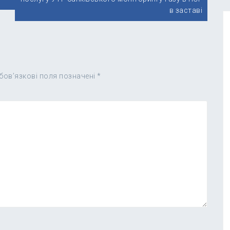
в заставі
бов’язкові поля позначені
*