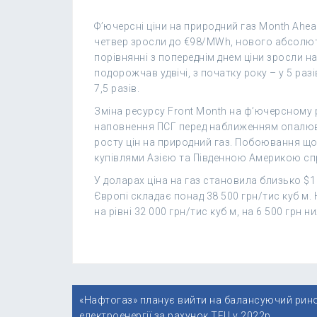
Ф’ючерсні ціни на природний газ Month Ahea
четвер зросли до €98/MWh, нового абсолютн
порівнянні з попереднім днем ціни зросли н
подорожчав удвічі, з початку року – у 5 разі
7,5 разів.
Зміна ресурсу Front Month на ф’ючерсному р
наповнення ПСГ перед наближенням опалю
росту цін на природний газ. Побоювання що
купівлями Азією та Південною Америкою сп
У доларах ціна на газ становила близько $1 1
Європі складає понад 38 500 грн/тис куб м.
на рівні 32 000 грн/тис куб м, на 6 500 грн ни
Навігація
«Нафтогаз» планує вийти на балансуючий рин
електроенергії за рахунок ТЕЦ у 2022р