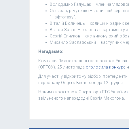
Володимир Галущак – член наглядової
Олександр Бутенко – колишній керівн
“Нафтогазу”.
Віталій Волинець – колишній радник ке
Віктор Заєць – голова департаменту з
Сергій Елчуков – екс-виконуюяий обов
Михайло Заславський – заступник мер
Нагадаємо:
Компанія “Магістральні газопроводи України
(ОГТСУ), 25 листопада
оголосила конкурс
н
Для участі у відкритому відборі претенденти
персоналу Odgers Berndtson до 12 грудня.
Новим директором Оператора ГТС України
звільненого напередодні Сергія Макогона.