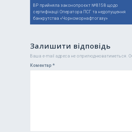
Навігація
ВР прийняла законопроєкт №8158 щодо
записів
сертифікації Оператора ПСГ та недопущення
банкрутства «Чорноморнафтогазу»
Залишити відповідь
Ваша e-mail адреса не оприлюднюватиметься.
О
Коментар
*