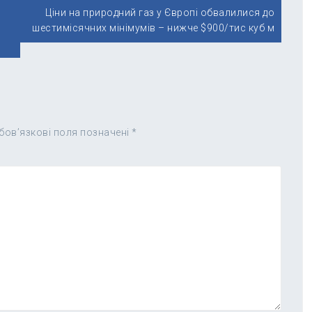
Ціни на природний газ у Європі обвалилися до
шестимісячних мінімумів – нижче $900/тис куб м
бов’язкові поля позначені
*