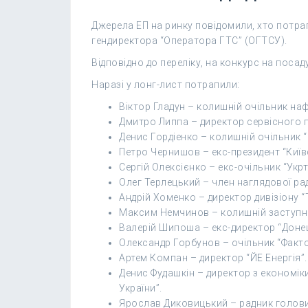
Джерела ЕП на ринку повідомили, хто потрап
гендиректора “Оператора ГТС” (ОГТСУ).
Відповідно до переліку, на конкурс на поса
Наразі у лонг-лист потрапили:
Віктор Гладун – колишній очільник наф
Дмитро Липпа – директор сервісного пі
Денис Гордіенко – колишній очільник
Петро Чернишов – екс-президент “Київ
Сергій Олексієнко – екс-очільник “Укр
Олег Терлецький – член наглядової рад
Андрій Хоменко – директор дивізіону “
Максим Немчинов – колишній заступни
Валерій Шипоша – екс-директор “Доне
Олександр Горбунов – очільник “Факто
Артем Компан – директор “ЙЕ Енергія”.
Денис Фудашкін – директор з економік
України”.
Ярослав Диковицький – радник голови 