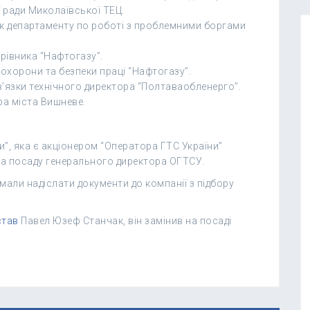
 ради Миколаївської ТЕЦ.
ик департаменту по роботі з проблемними боргами
рівника “Нафтогазу”.
 охорони та безпеки праці “Нафтогазу”.
’язки технічного директора “Полтаваобленерго”.
а міста Вишневе.
”, яка є акціонером “Оператора ГТС України”
а посаду генерального директора ОГТСУ.
 мали надіслати документи до компанії з підбору
став
Павел Юзеф Станчак, він замінив на посаді