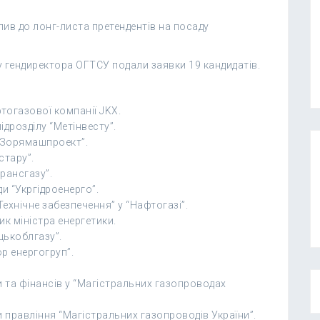
ив до лонг-листа претендентів на посаду
ду гендиректора ОГТСУ подали заявки 19 кандидатів.
тогазової компанії JKX.
дрозділу “Метінвесту”.
 “Зорямашпроект”.
стару”.
трансгазу”.
и “Укргідроенерго”.
Технічне забезпечення” у “Нафтогазі”.
к міністра енергетики.
цькоблгазу”.
р енергогруп”.
и та фінансів у “Магістральних газопроводах
правління “Магістральних газопроводів України”.