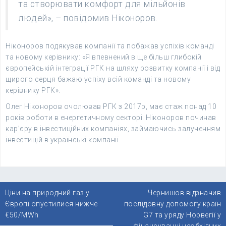
та створювати комфорт для мільйонів
людей», – повідомив Ніконоров.
Ніконоров подякував компанії та побажав успіхів команді
та новому керівнику: «Я впевнений в ще більш глибокій
європейській інтеграції РГК на шляху розвитку компанії і від
щирого серця бажаю успіху всій команді та новому
керівнику РГК».
Олег Ніконоров очолював РГК з 2017р, має стаж понад 10
років роботи в енергетичному секторі. Ніконоров починав
кар’єру в інвестиційних компаніях, займаючись залученням
інвестицій в українські компанії.
Навігація
Ціни на природний газ у
Чернишов відзначив
записів
Європі опустилися нижче
послідовну допомогу країн
€50/MWh
G7 та уряду Норвегії у