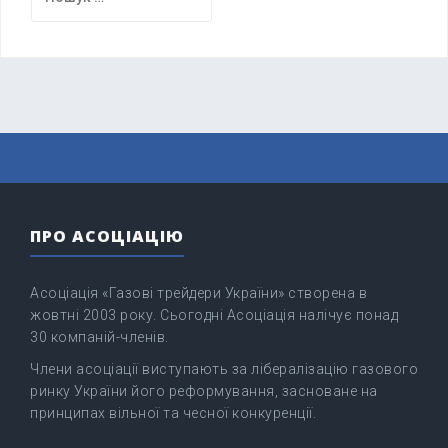
ПРО АСОЦІАЦІЮ
Асоціація «Газові трейдери України» створена в
жовтні 2003 року. Сьогодні Асоціація налічує понад
30 компаній-членів.
Члени асоціації виступають за лібералізацію газового
ринку України його реформування, засноване на
принципах вільної та чесної конкуренції.