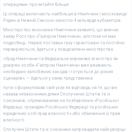
операціями. прочитайте більше
Ці операції включають найбільше в Німеччині газосховище
Редені в Нижній Саксонії ємністю 4 мільярди кубометрів.
Міністерство економіки Німеччини заявило, що вивчає
заяву Росії про «Газпром Німеччини», але поки не має
подробиць. Наразі поставки газу гарантовані та постійно
перевіряються, йдеться у повідомленні міністерства.
«Уряд Німеччини та Федеральне мережеве агентство як
довірені особи «Газпром Німеччина» вже вживають
необхідних запобіжних заходів і готуються до різних
сценаріїв», — йдеться у заяві представника.
путін сформулював свій указ як відповідь на те, що він
назвав незаконними діями Сполучених Штатів та їх
союзників, спрямованими на позбавлення «Російської
Федерації, громадян Російської Федерації та російських
юридичних осіб прав власності» або обмеження їх прав
власності.
Сполучені Штати та їх союзники запровадили найсуворіші