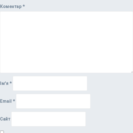
Коментар
*
Ім'я
*
Email
*
Сайт