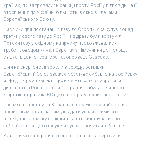
країнах, які запровадили санкції проти Росії у відповідь на її
вторгнення до України, більшість із яких є членами
Європейського Союзу.
Наслідки для постачання газу до Європи, яка купує понад
третину свого газу до Росії, не відразу були зрозумілі.
Потоки газу у східному напрямку продовжувалися
трубопроводом «Ямал-Європа» з Німеччини до Польщі,
свідчать дані оператора газопроводу Gascade.
Ціни на енергоносії зросли в середу, оскільки
Європейський Союз зважує можливе ембарго на російську
нафту, тоді як торгові фірми мають намір скоротити
діяльність з Росією, коли 15 травня набудуть чинності
жорсткіші правила ЄС щодо продажу російської нафти.
Президент росії путін 3 травня своїм указом заборонив
російським організаціям укладати угоди з тими, хто
перебуває в списку санкцій, і навіть виконувати свої
зобов’язання щодо існуючих угод. прочитайте більше
Указ прямо забороняє експорт товарів та сировини