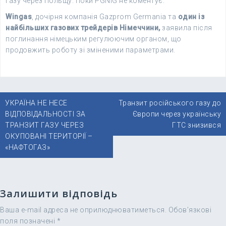
газу через Польщу. Поки PGNiG не коментує.
Wingas
, дочірня компанія Gazprom Germania та
один із
найбільших газових трейдерів Німеччини,
заявила після
поглинання німецьким регулюючим органом, що
продовжить роботу зі зміненими параметрами.
Навігація
УКРАЇНА НЕ НЕСЕ
Транзит російського газу до
записів
ВІДПОВІДАЛЬНОСТІ ЗА
Європи через українську
ТРАНЗИТ ГАЗУ ЧЕРЕЗ
ГТС знизився
ОКУПОВАНІ ТЕРИТОРІЇ –
«НАФТОГАЗ»
Залишити відповідь
Ваша e-mail адреса не оприлюднюватиметься.
Обов’язкові
поля позначені
*