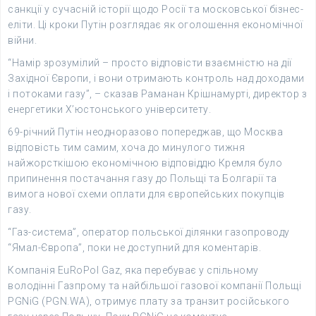
санкції у сучасній історії щодо Росії та московської бізнес-
еліти. Ці кроки Путін розглядає як оголошення економічної
війни.
“Намір зрозумілий – просто відповісти взаємністю на дії
Західної Європи, і вони отримають контроль над доходами
і потоками газу”, – сказав Раманан Крішнамурті, директор з
енергетики Х’юстонського університету.
69-річний Путін неодноразово попереджав, що Москва
відповість тим самим, хоча до минулого тижня
найжорсткішою економічною відповіддю Кремля було
припинення постачання газу до Польщі та Болгарії та
вимога нової схеми оплати для європейських покупців
газу.
“Газ-система”, оператор польської ділянки газопроводу
“Ямал-Європа”, поки не доступний для коментарів.
Компанія EuRoPol Gaz, яка перебуває у спільному
володінні Газпрому та найбільшої газової компанії Польщі
PGNiG (PGN.WA), отримує плату за транзит російського