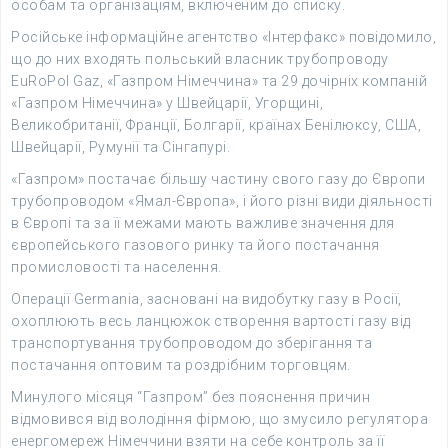
особам та організаціям, включеним до списку.
Російське інформаційне агентство «Інтерфакс» повідомило,
що до них входять польський власник трубопроводу
EuRoPol Gaz, «Газпром Німеччина» та 29 дочірніх компаній
«Газпром Німеччина» у Швейцарії, Угорщині,
Великобританії, Франції, Болгарії, країнах Бенілюксу, США,
Швейцарії, Румунії та Сінгапурі.
«Газпром» постачає більшу частину свого газу до Європи
трубопроводом «Ямал-Європа», і його різні види діяльності
в Європі та за її межами мають важливе значення для
європейського газового ринку та його постачання
промисловості та населення.
Операції Germania, засновані на видобутку газу в Росії,
охоплюють весь ланцюжок створення вартості газу від
транспортування трубопроводом до зберігання та
постачання оптовим та роздрібним торговцям.
Минулого місяця “Газпром” без пояснення причин
відмовився від володіння фірмою, що змусило регулятора
енергомереж Німеччини взяти на себе контроль за її