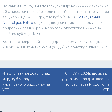
За даними ExPro, ціни повернулися до найнижчих значень з
20-х чисел січня 2024р, коли газ в Україні також торгувався
за цінами від 14 000 грн/тис куб м(з ПДВ).
Котирування
Natural gas ExPro
свідчать, що у січні, як і в лютому, ціни на
природний газ в Україні не змогли опуститися нижче 14 000
грн/тис куб м (з ПДВ).
Востаннє природний газ на українському ринку торгувався
нижче 14 000 грн/тис куб м (з ПДВ) на початку липня 2023р.
Навігація
«Нафтогаз» придбав понад 1
ОГТСУ у 2024р щомісяця
записів
млрд куб м газу
купуватиме газ для власних
українського видобутку на
потреб через Prozorro та
УЕБ
УЕБ