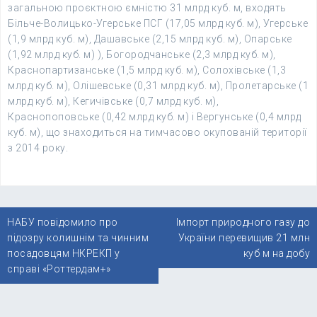
загальною проєктною ємністю 31 млрд куб. м, входять
Більче-Волицько-Угерське ПСГ (17,05 млрд куб. м), Угерське
(1,9 млрд куб. м), Дашавське (2,15 млрд куб. м), Опарське
(1,92 млрд куб. м) ), Богородчанське (2,3 млрд куб. м),
Краснопартизанське (1,5 млрд куб. м), Солохівське (1,3
млрд куб. м), Олішевське (0,31 млрд куб. м), Пролетарське (1
млрд куб. м), Кегичівське (0,7 млрд куб. м),
Краснопоповське (0,42 млрд куб. м) і Вергунське (0,4 млрд
куб. м), що знаходиться на тимчасово окупованій території
з 2014 року.
Навігація
НАБУ повідомило про
Імпорт природного газу до
записів
підозру колишнім та чинним
України перевищив 21 млн
посадовцям НКРЕКП у
куб м на добу
справі «Роттердам+»