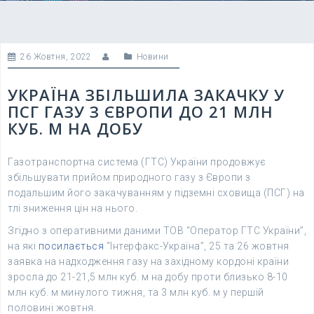
26 Жовтня, 2022
Новини
УКРАЇНА ЗБІЛЬШИЛА ЗАКАЧКУ У
ПСГ ГАЗУ З ЄВРОПИ ДО 21 МЛН
КУБ. М НА ДОБУ
Газотранспортна система (ГТС) України продовжує
збільшувати прийом природного газу з Європи з
подальшим його закачуванням у підземні сховища (ПСГ) на
тлі зниження цін на нього.
Згідно з оперативними даними ТОВ “Оператор ГТС України”,
на які
посилається
“Інтерфакс-Україна”, 25 та 26 жовтня
заявка на надходження газу на західному кордоні країни
зросла до 21-21,5 млн куб. м на добу проти близько 8-10
млн куб. м минулого тижня, та 3 млн куб. м у першій
половині жовтня.