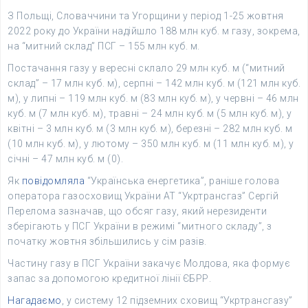
З Польщі, Словаччини та Угорщини у період 1-25 жовтня
2022 року до України надійшло 188 млн куб. м газу, зокрема,
на “митний склад” ПСГ – 155 млн куб. м.
Постачання газу у вересні склало 29 млн куб. м (“митний
склад” – 17 млн куб. м), серпні – 142 млн куб. м (121 млн куб.
м), у липні – 119 млн куб. м (83 млн куб. м), у червні – 46 млн
куб. м (7 млн куб. м), травні – 24 млн куб. м (5 млн куб. м), у
квітні – 3 млн куб. м (3 млн куб. м), березні – 282 млн куб. м
(10 млн куб. м), у лютому – 350 млн куб. м (11 млн куб. м), у
січні – 47 млн куб. м (0).
Як
повідомляла
“Українська енергетика”, раніше голова
оператора газосховищ України АТ “Укртрансгаз” Сергій
Перелома зазначав, що обсяг газу, який нерезиденти
зберігають у ПСГ України в режимі “митного складу”, з
початку жовтня збільшились у сім разів.
Частину газу в ПСГ України закачує Молдова, яка формує
запас за допомогою кредитної лінії ЄБРР.
Нагадаємо
, у систему 12 підземних сховищ “Укртрансгазу”