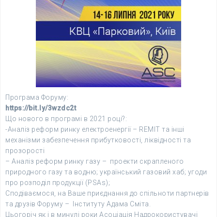
Програма Форуму:
https://bit.ly/3wzdc2t
Що нового в програмі в 2021 році?:
-Аналіз реформ ринку електроенергії – REMIT та інші
механізми забезпечення прибутковості, ліквідності та
прозорості
– Аналіз реформ ринку газу – проекти скрапленого
природного газу та водню; український газовий хаб; угоди
про розподіл продукції (PSAs);
Сподіваємося, на Ваше приєднання до спільноти партнерів
та друзів Форуму – Інституту Адама Сміта.
Цьогоріч як і в минулі роки Асоціація Надрокористувачі