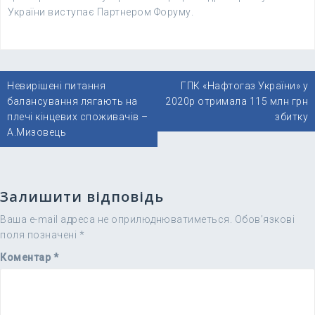
України виступає Партнером Форуму.
Навігація
Невирішені питання
ГПК «Нафтогаз України» у
записів
балансування лягають на
2020р отримала 115 млн грн
плечі кінцевих споживачів –
збитку
А.Мизовець
Залишити відповідь
Ваша e-mail адреса не оприлюднюватиметься.
Обов’язкові
поля позначені
*
Коментар
*