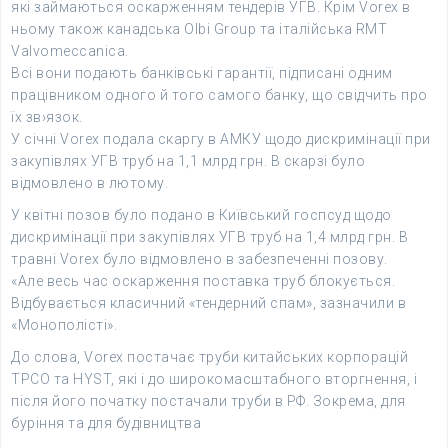
які займаються оскарженням тендерів УГВ. Крім Vorex в
ньому також канадська Olbi Group та італійська RMT
Valvomeccanica.
Всі вони подають банківські гарантії, підписані одним
працівником одного й того самого банку, що свідчить про
їх зв›язок.
У січні Vorex подала скаргу в АМКУ щодо дискримінації при
закупівлях УГВ труб на 1,1 млрд грн. В скарзі було
відмовлено в лютому.
У квітні позов було подано в Київський госпсуд щодо
дискримінації при закупівлях УГВ труб на 1,4 млрд грн. В
травні Vorex було відмовлено в забезпеченні позову.
«Але весь час оскарження поставка труб блокується.
Відбувається класичний «тендерний спам», зазначили в
«Монополісті».
До слова, Vorex постачає труби китайських корпорацій
TPCO та HYST, які і до широкомасштабного вторгнення, і
після його початку постачали труби в РФ. Зокрема, для
буріння та для будівництва