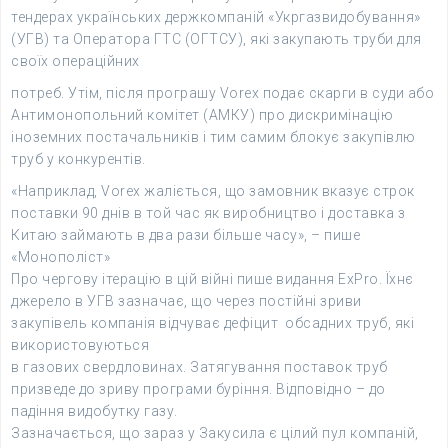
тендерах українських держкомпаній «Укргазвидобування»
(УГВ) та Оператора ГТС (ОГТСУ), які закупають труби для
своїх операційних
потреб. Утім, після програшу Vorex подає скарги в суди або
Антимонопольний комітет (АМКУ) про дискримінацію
іноземних постачальників і тим самим блокує закупівлю
труб у конкурентів.
«Наприклад, Vorex жаліється, що замовник вказує строк
поставки 90 днів в той час як виробництво і доставка з
Китаю займають в два рази більше часу», – пише
«Монополіст»
Про чергову ітерацію в цій війні пише видання ExPro. Їхнє
джерело в УГВ зазначає, що через постійні зриви
закупівель компанія відчуває дефіцит обсадних труб, які
використовуються
в газових свердловинах. Затягування поставок труб
призведе до зриву програми буріння. Відповідно – до
падіння видобутку газу.
Зазначається, що зараз у Закусила є цілий пул компаній,