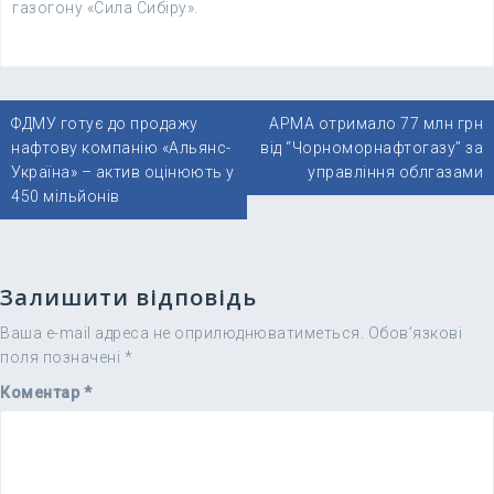
газогону «Сила Сибіру».
Навігація
ФДМУ готує до продажу
АРМА отримало 77 млн грн
записів
нафтову компанію «Альянс-
від “Чорноморнафтогазу” за
Україна» – актив оцінюють у
управління облгазами
450 мільйонів
Залишити відповідь
Ваша e-mail адреса не оприлюднюватиметься.
Обов’язкові
поля позначені
*
Коментар
*