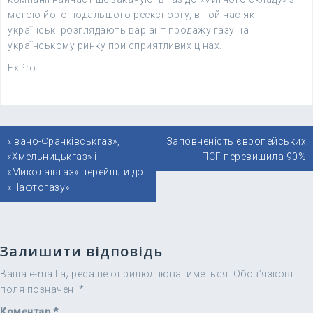
метою його подальшого реекспорту, в той час як
українські розглядають варіант продажу газу на
українському ринку при сприятливих цінах.
ExPro
Навігація
«Івано-Франківськгаз»,
Заповненість європейських
записів
«Хмельницькгаз» і
ПСГ перевищила 90%
«Миколаївгаз» перейшли до
«Нафтогазу»
Залишити відповідь
Ваша e-mail адреса не оприлюднюватиметься.
Обов’язкові
поля позначені
*
Коментар
*