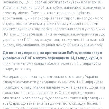
Зазначимо, що 11 серпня обсяги закачування газу до ПСГ
України знизилися до 51 млн куб м, найнижчого значення з
початку місяця. Таке зниження пов’язано із різким
зростанням цін на природний газ у Європі, внаслідок чого
спреди між поточними цінами на газ у Європі та цінами
взимку звузилися, що робить зберігання газу в українських
ПСГ менш привабливим. Тим не менше, закачування газу до
українських ПСГ продовжується, в тому числі і на «митний
склад», відновившись до рівня понад 30 млн куб м на добу.
До початку вересня, за прогнозами ExPro, запаси газу в
українських ПСГ можуть перевищити 14,1 млрд куб м, з
яких на «митному складі» зберігатиметься 1,9 млрд куб м
природного газу.
Нагадаємо, до початку опалювального сезону Україна
планує накопичити у сховищах як мінімум 14,7 млрд куб м
природного газу. Майже напевне можна сказати, що даний
показник вдасться перевищити. Однак, проходження
опалювального сезону буде залежати також від поведінки
трейдерів, що закачали газ до «митного складу». Іноземні
компанії найчастіше закачують газ до «митного складу» з