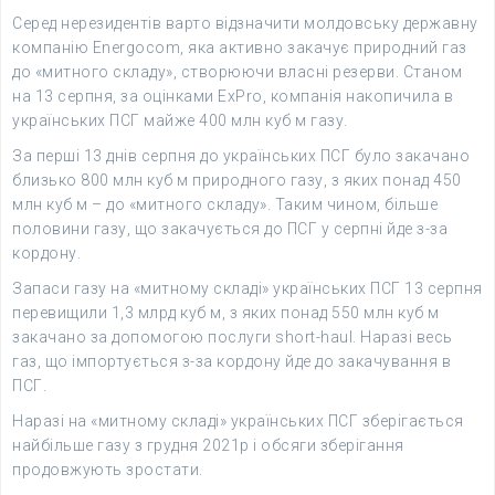
Серед нерезидентів варто відзначити молдовську державну
компанію Energocom, яка активно закачує природний газ
до «митного складу», створюючи власні резерви. Станом
на 13 серпня, за оцінками ExPro, компанія накопичила в
українських ПСГ майже 400 млн куб м газу.
За перші 13 днів серпня до українських ПСГ було закачано
близько 800 млн куб м природного газу, з яких понад 450
млн куб м – до «митного складу». Таким чином, більше
половини газу, що закачується до ПСГ у серпні йде з-за
кордону.
Запаси газу на «митному складі» українських ПСГ 13 серпня
перевищили 1,3 млрд куб м, з яких понад 550 млн куб м
закачано за допомогою послуги short-haul. Наразі весь
газ, що імпортується з-за кордону йде до закачування в
ПСГ.
Наразі на «митному складі» українських ПСГ зберігається
найбільше газу з грудня 2021р і обсяги зберігання
продовжують зростати.