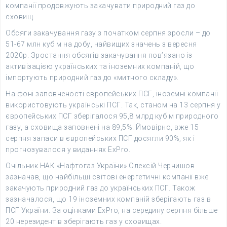
компанії продовжують закачувати природний газ до
сховищ.
Обсяги закачування газу з початком серпня зросли – до
51-67 млн куб м на добу, найвищих значень з вересня
2020р. Зростання обсягів закачування пов’язано із
активізацією українських та іноземних компаній, що
імпортують природний газ до «митного складу».
На фоні заповненості європейських ПСГ, іноземні компанії
використовують українські ПСГ. Так, станом на 13 серпня у
європейських ПСГ зберігалося 95,8 млрд куб м природного
газу, а сховища заповнені на 89,5%. Ймовірно, вже 15
серпня запаси в європейських ПСГ досягли 90%, як і
прогнозувалося у виданнях ExPro.
Очільник НАК «Нафтогаз України» Олексій Чернишов
зазначав, що найбільші світові енергетичні компанії вже
закачують природний газ до українських ПСГ. Також
зазначалося, що 19 іноземних компаній зберігають газ в
ПСГ України. За оцінками ExPro, на середину серпня більше
20 нерезидентів зберігають газ у сховищах.