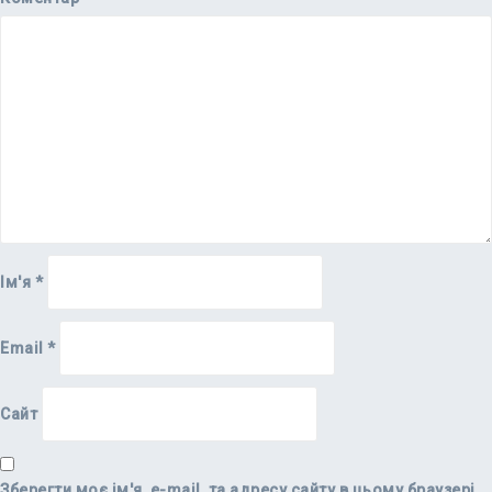
Ім'я
*
Email
*
Сайт
Зберегти моє ім'я, e-mail, та адресу сайту в цьому браузері